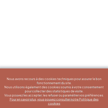
Nous avons recours à des cookies techniques pour assurer le bon
fonctionnement du site.
Nous utilisons également des cookies soumis à votre consentement
pour collecter des statistiques de visite.
Vous pouvez les accepter, les refuser ou paramétrer vos préférences.
Pour en savoir plus, vous pouvez consulter notre Politique des
Une question spécifique ?
cookies