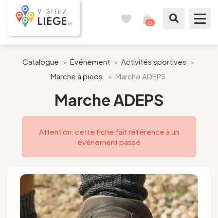
0
Carnet
Voir
de
mon
voyages
panier
À voir / à faire
Catalogue
>
Événement
>
Activités sportives
>
Marche à pieds
>
Marche ADEPS
Comme un Liégeois
Marche ADEPS
Préparer mon séjour
Attention, cette fiche fait référence à un
Nos suggestions
événement passé
Pays de Liège
Agenda
Presse