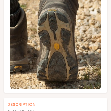
Groupes et voyagistes
Suivez-nous
FR
EN
NL
DE
DESCRIPTION