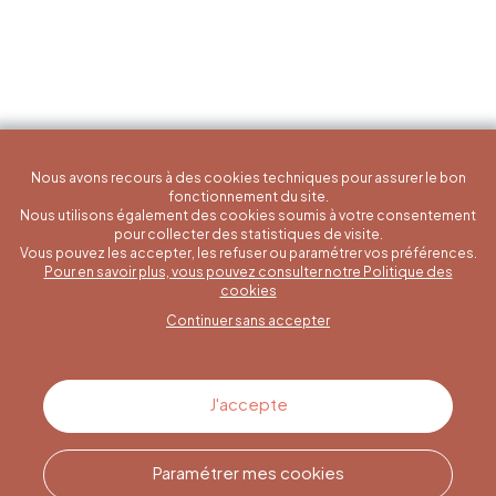
Nous avons recours à des cookies techniques pour assurer le bon
fonctionnement du site.
Nous utilisons également des cookies soumis à votre consentement
pour collecter des statistiques de visite.
Vous pouvez les accepter, les refuser ou paramétrer vos préférences.
Pour en savoir plus, vous pouvez consulter notre Politique des
Une question spécifique ?
cookies
Continuer sans accepter
Contactez-nous
J'accepte
Paramétrer mes cookies
Appelez-nous