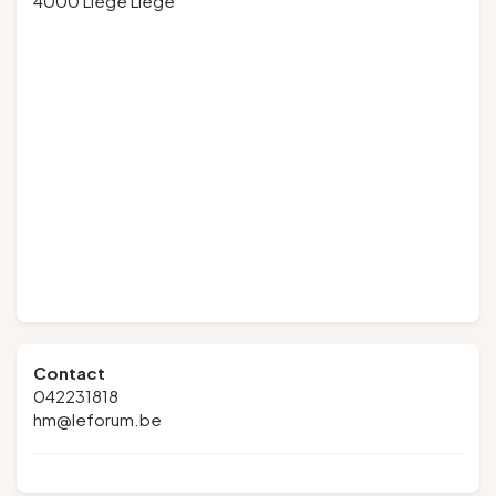
4000 Liège Liège
Contact
042231818
hm@leforum.be