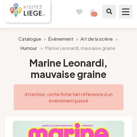
0
Carnet
Voir
de
mon
voyages
panier
À voir / à faire
Catalogue
>
Événement
>
Art de la scène
>
Humour
>
Marine Leonardi, mauvaise graine
Comme un Liégeois
Marine Leonardi,
Préparer mon séjour
mauvaise graine
Nos suggestions
Attention, cette fiche fait référence à un
Pays de Liège
événement passé
Agenda
Presse