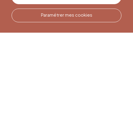
Paramétrer mes cookies
Appelez-nous
Office du Tourisme de Liège
et Maison du Tourisme du
Pays de Liège.