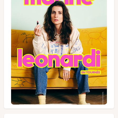
Groupes et voyagistes
Suivez-nous
FR
EN
NL
DE