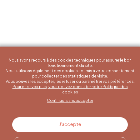
Nous avons recours à des cookies techniques pour assurer le bon
fonctionnement du site.
Nous utilisons également des cookies soumis à votre consentement
pour collecter des statistiques de visite.
Vous pouvez les accepter, les refuser ou paramétrer vos préférences.
Pour en savoir plus, vous pouvez consulter notre Politique des
Une question spécifique ?
cookies
Continuer sans accepter
Contactez-nous
J'accepte