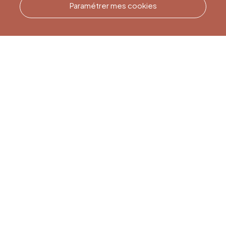
Paramétrer mes cookies
Appelez-nous
Office du Tourisme de Liège
et Maison du Tourisme du
Pays de Liège.