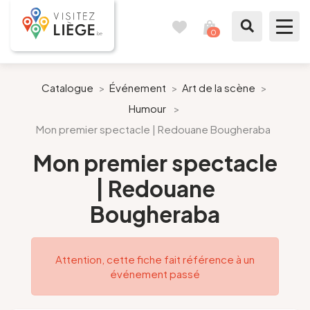
0
Carnet
Voir
de
mon
voyages
panier
À voir / à faire
Catalogue
>
Événement
>
Art de la scène
>
Humour
>
Comme un Liégeois
Mon premier spectacle | Redouane Bougheraba
Préparer mon séjour
Mon premier spectacle
| Redouane
Nos suggestions
Bougheraba
Pays de Liège
Attention, cette fiche fait référence à un
Agenda
événement passé
Presse