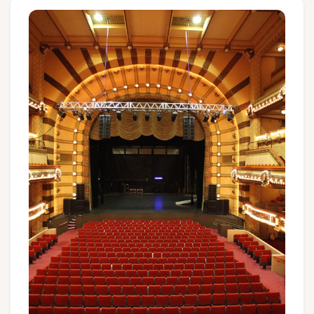
Groupes et voyagistes
Suivez-nous
FR
EN
NL
DE