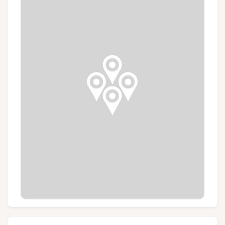
Groupes et voyagistes
Suivez-nous
FR
EN
NL
DE