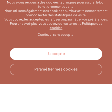
Nous avons recours à des cookies techniques pour assurer le bon
fonctionnement du site.
Nous utilisons également des cookies soumis à votre consentement
pour collecter des statistiques de visite.
Vous pouvez les accepter, les refuser ou paramétrer vos préférences.
Pour en savoir plus, vous pouvez consulter notre Politique des
Une question spécifique ?
cookies
Continuer sans accepter
Contactez-nous
J'accepte
Paramétrer mes cookies
Appelez-nous