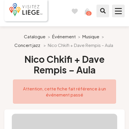
0
Carnet
Voir
de
mon
voyages
panier
À voir / à faire
Catalogue
>
Événement
>
Musique
>
Concert jazz
>
Nico Chkifi + Dave Rempis – Aula
Comme un Liégeois
Nico Chkifi + Dave
Préparer mon séjour
Rempis – Aula
Nos suggestions
Attention, cette fiche fait référence à un
Pays de Liège
événement passé
Agenda
Presse