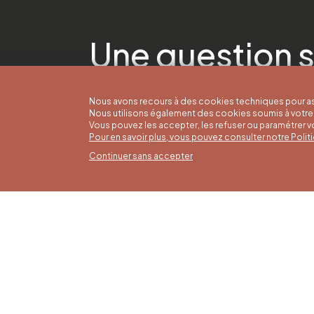
Une question s
Nous avons recours à des cookies techniques pour as
Nous utilisons également des cookies soumis à votre 
Vous pouvez les accepter, les refuser ou paramétrer 
Pour en savoir plus, vous pouvez consulter notre Poli
Continuer sans accepter
Horai
16/05 a
Office du Tourisme de Liège et
Du lund
Maison du Tourisme du Pays de
9h30 à 
Liège.
Dimanch
fériés 