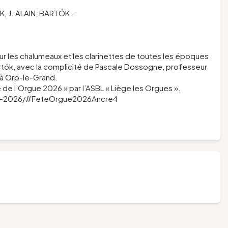
, J. ALAIN, BARTÓK…
ur les chalumeaux et les clarinettes de toutes les époques
Bartók, avec la complicité de Pascale Dossogne, professeur
 à Orp-le-Grand.
 de l’Orgue 2026 » par l’ASBL « Liège les Orgues ».
gue-2026/#FeteOrgue2026Ancre4