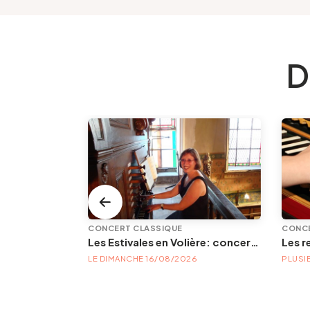
D
CONCERT CLASSIQUE
CONCE
LEMF — Liège Electronic Music Festival | Festival électronique — 21, 22 & 23 août 2026
Les Estivales en Volière: concert d'orgue | « Orgue en Volière » , les 3e dimanches du mois (été) audition d’orgue (accès libre)
FESTIVAL LEMF 2026 : DU 21/08/2026 AU 23/08/2026
LE DIMANCHE 16/08/2026
PLUSI