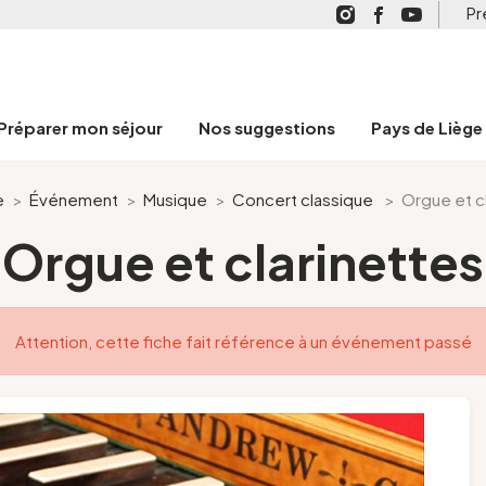
Pr
Préparer mon séjour
Nos suggestions
Pays de Liège
e
>
Événement
>
Musique
>
Concert classique
>
Orgue et c
Orgue et clarinettes
Attention, cette fiche fait référence à un événement passé