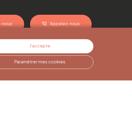
z-nous
Appelez-nous
J'accepte
Paramétrer mes cookies
Inscription à la
Newsletter
Inscrivez-vous pour rester
informé(e)