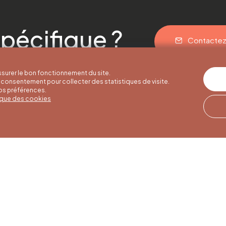
pécifique ?
Contacte
surer le bon fonctionnement du site.
consentement pour collecter des statistiques de visite.
vos préférences.
tique des cookies
res d'été
Horaires d'hiver
Notre adresse
u 30/09
01/10 au 15/05
Quai de la Goffe 13
4000 Liège
i au samedi de
Du lundi au samedi de
17h
9h30 à 16h30
es et jours
Dimanches et jours
de 9h à 16h
fériés de 9h à 15h