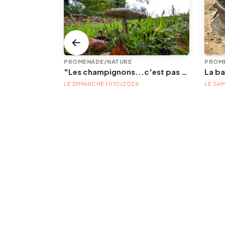
VISITES GUIDÉES DE L'OFFICE DE TOURISME
PROMENADE/NATURE
PROM
Visite exclusive du Port autonome de Liège en bus ancêtre
"Les champignons...c'est pas sorcier!" BALADE
La ba
LE DIMANCHE 11/10/2026
LE SA