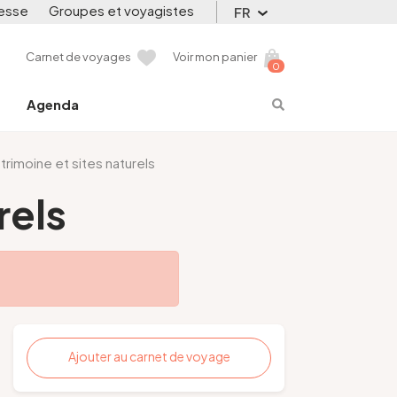
esse
Groupes et voyagistes
FR
Carnet de voyages
Voir mon panier
0
Agenda
trimoine et sites naturels
rels
Ajouter au carnet de voyage