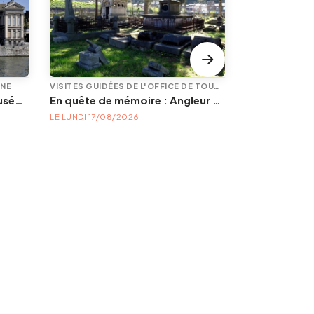
INE
VISITES GUIDÉES DE L'OFFICE DE TOURISME
Animations à l'Aquarium-Muséum
En quête de mémoire : Angleur et son petit cimetière de la Diguette, promenade certes mortelle, mais bien vivante
Le site du V
LE LUNDI 17/08/2026
LE VENDREDI 2