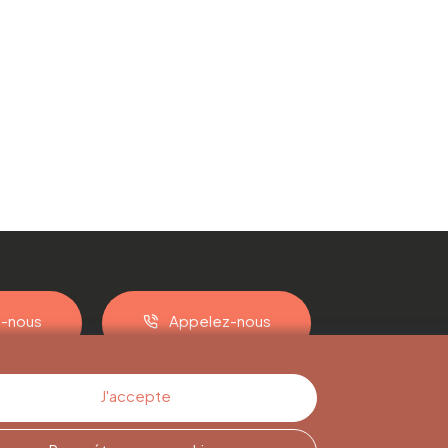
z-nous
Appelez-nous
J'accepte