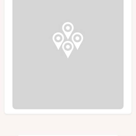
Groupes et voyagistes
Suivez-nous
FR
EN
NL
DE