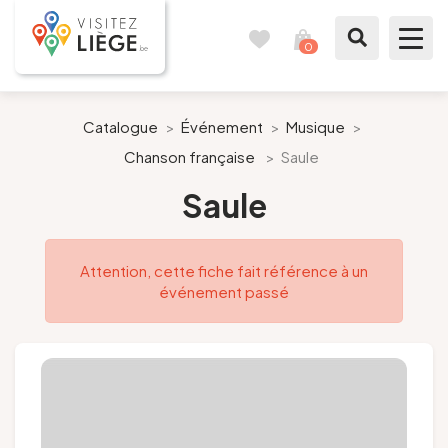
0
Carnet
Voir
de
mon
voyages
panier
À voir / à faire
Catalogue
>
Événement
>
Musique
>
Chanson française
>
Saule
Comme un Liégeois
Saule
Préparer mon séjour
Attention, cette fiche fait référence à un
Nos suggestions
événement passé
Pays de Liège
Agenda
Presse