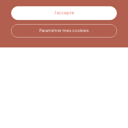
Contactez-nous
J'accepte
Paramétrer mes cookies
Appelez-nous
Office du Tourisme de Liège
et Maison du Tourisme du
Pays de Liège.