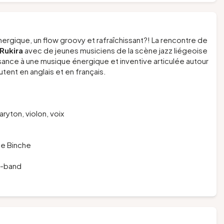
ergique, un flow groovy et rafraîchissant?! La rencontre de
Rukira
avec de jeunes musiciens de la scène jazz liégeoise
ance à une musique énergique et inventive articulée autour
ent en anglais et en français.
aryton, violon, voix
de Binche
t-band