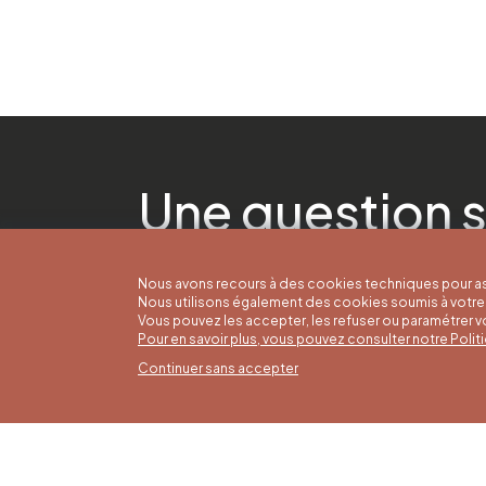
Une question s
Nous avons recours à des cookies techniques pour as
Nous utilisons également des cookies soumis à votre 
Vous pouvez les accepter, les refuser ou paramétrer 
Pour en savoir plus, vous pouvez consulter notre Poli
Continuer sans accepter
Horai
16/05 a
Office du Tourisme de Liège et
Du lund