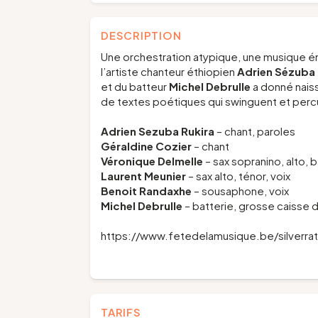
DESCRIPTION
Une orchestration atypique, une musique én
l’artiste chanteur éthiopien
Adrien Sézuba 
et du batteur
Michel Debrulle
a donné naiss
de textes poétiques qui swinguent et percut
Adrien Sezuba Rukira
– chant, paroles
Géraldine Cozier
– chant
Véronique Delmelle
– sax sopranino, alto, b
Laurent Meunier
– sax alto, ténor, voix
Benoit Randaxhe
– sousaphone, voix
Michel Debrulle
– batterie, grosse caisse 
https://www.fetedelamusique.be/silverra
TARIFS