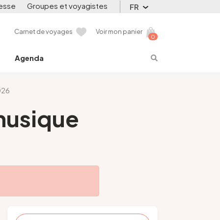
esse
Groupes et voyagistes
FR
Carnet de voyages
Voir mon panier
0
Agenda
026
 musique