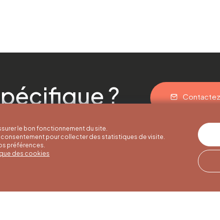
pécifique ?
Contacte
surer le bon fonctionnement du site.
consentement pour collecter des statistiques de visite.
vos préférences.
tique des cookies
res d'été
Horaires d'hiver
Notre adresse
u 30/09
01/10 au 15/05
Quai de la Goffe 13
4000 Liège
i au samedi de
Du lundi au samedi de