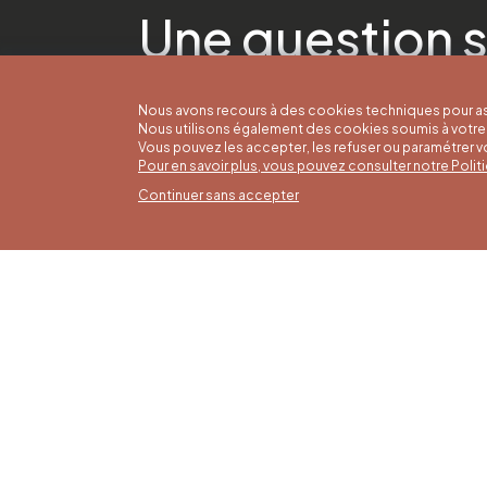
Une question s
Nous avons recours à des cookies techniques pour as
Nous utilisons également des cookies soumis à votre 
Vous pouvez les accepter, les refuser ou paramétrer 
Pour en savoir plus, vous pouvez consulter notre Poli
Continuer sans accepter
Horai
16/05 a
Office du Tourisme de Liège et
Du lund
Maison du Tourisme du Pays de
9h30 à 
Liège.
Dimanch
fériés 