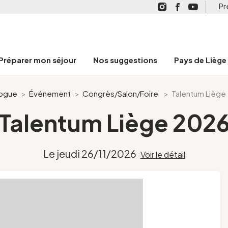
Pr
Préparer mon séjour
Nos suggestions
Pays de Liège
logue
>
Événement
>
Congrès/Salon/Foire
>
Talentum Liège
Talentum Liège 202
Le jeudi 26/11/2026
Voir le détail