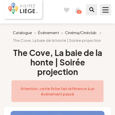
0
Carnet
Voir
de
mon
voyages
panier
À voir / à faire
Catalogue
>
Événement
>
Cinéma/Cinéclub
>
The Cove, La baie de la honte | Soirée projection
Comme un Liégeois
The Cove, La baie de la
Préparer mon séjour
honte | Soirée
projection
Nos suggestions
Pays de Liège
Attention, cette fiche fait référence à un
événement passé
Agenda
Presse