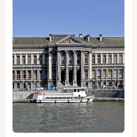
Groupes et voyagistes
Suivez-nous
FR
EN
NL
DE