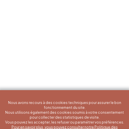
Nous avons recours à des cookies techniques pour assurer le bon
fonctionnement du site.
Nous utilisons également des cookies soumis à votre consentement
pour collecter des statistiques de visite.
Vous pouvez les accepter, les refuser ou paramétrer vos préférences.
Pour en savoir plus, vous pouvez consulter notre Politique des