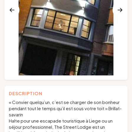
Groupes et voyagistes
Suivez-nous
FR
EN
NL
DE
DESCRIPTION
« Convier quelqu’un, c’est se charger de son bonheur
pendant tout le temps qu’il est sous votre toit » Brillat-
savarin
Halte pour une escapade touristique à Liege ou un
séjour professionnel, The Street Lodge est un