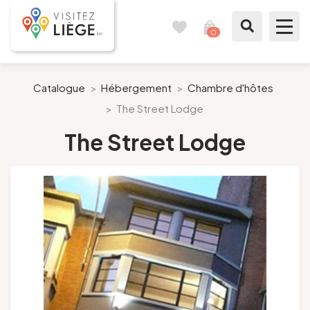
0
Carnet
Voir
de
mon
voyages
panier
À voir / à faire
Catalogue
>
Hébergement
>
Chambre d'hôtes
>
The Street Lodge
Comme un Liégeois
The Street Lodge
Préparer mon séjour
Nos suggestions
Pays de Liège
Agenda
Presse