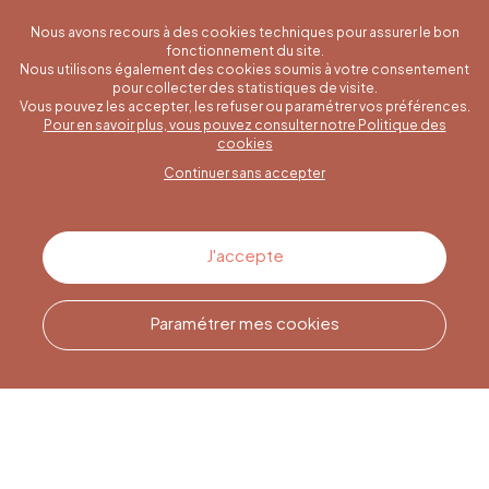
Nous avons recours à des cookies techniques pour assurer le bon
fonctionnement du site.
Nous utilisons également des cookies soumis à votre consentement
pour collecter des statistiques de visite.
Vous pouvez les accepter, les refuser ou paramétrer vos préférences.
Pour en savoir plus, vous pouvez consulter notre Politique des
Une question spécifique ?
cookies
Continuer sans accepter
Contactez-nous
J'accepte
Paramétrer mes cookies
Appelez-nous