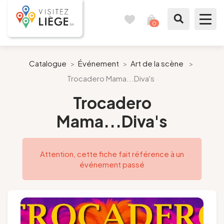
0
Carnet
Voir
de
mon
voyages
panier
À voir / à faire
Catalogue
>
Événement
>
Art de la scène
>
Trocadero Mama...Diva's
Comme un Liégeois
Trocadero
Préparer mon séjour
Mama...Diva's
Nos suggestions
Attention, cette fiche fait référence à un
Pays de Liège
événement passé
Agenda
Presse