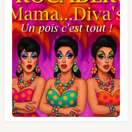
Groupes et voyagistes
Suivez-nous
FR
EN
NL
DE