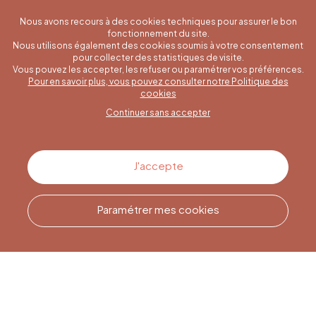
Nous avons recours à des cookies techniques pour assurer le bon
fonctionnement du site.
Nous utilisons également des cookies soumis à votre consentement
pour collecter des statistiques de visite.
Vous pouvez les accepter, les refuser ou paramétrer vos préférences.
Pour en savoir plus, vous pouvez consulter notre Politique des
Une question spécifique ?
cookies
Continuer sans accepter
Contactez-nous
J'accepte
Paramétrer mes cookies
Appelez-nous