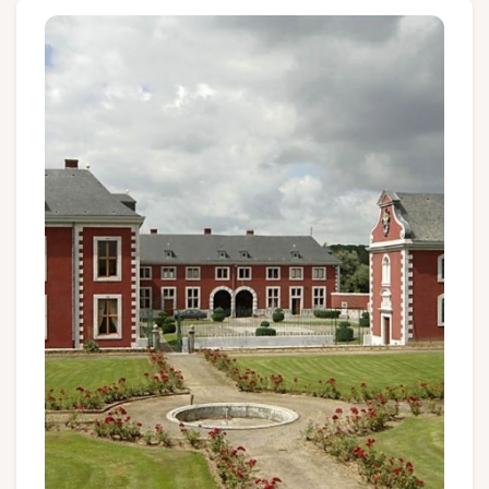
Groupes et voyagistes
Suivez-nous
FR
EN
NL
DE