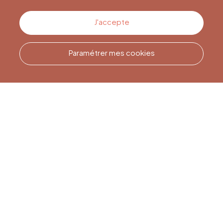
Contactez-nous
J'accepte
Paramétrer mes cookies
Appelez-nous
Office du Tourisme de Liège
et Maison du Tourisme du
Pays de Liège.