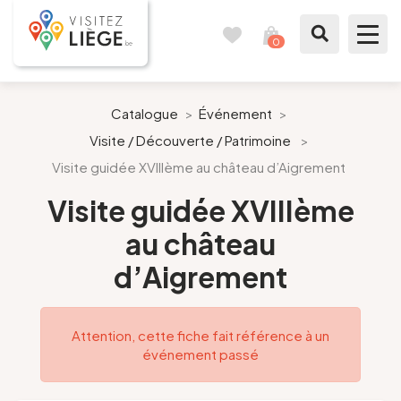
0
Carnet
Voir
de
mon
voyages
panier
À voir / à faire
Catalogue
>
Événement
>
Visite / Découverte / Patrimoine
>
Comme un Liégeois
Visite guidée XVIIIème au château d’Aigrement
Préparer mon séjour
Visite guidée XVIIIème
au château
Nos suggestions
d’Aigrement
Pays de Liège
Attention, cette fiche fait référence à un
Agenda
événement passé
Presse