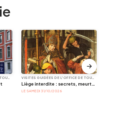
ie
VISITES GUIDÉES DE L'OFFICE DE TOURISME
VISITES GUIDÉES DE L'OFFICE DE TOURISME
PROMENADE/N
rt
Liège interdite : secrets, meurtres et mystères
LE SAMEDI 31/10/2026
LE DIMANCHE 11