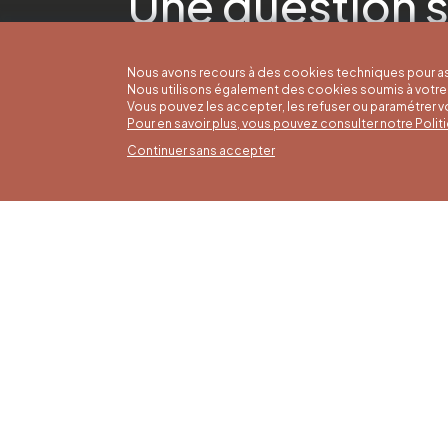
Une question s
Nous avons recours à des cookies techniques pour as
Nous utilisons également des cookies soumis à votre 
Vous pouvez les accepter, les refuser ou paramétrer 
Pour en savoir plus, vous pouvez consulter notre Poli
Continuer sans accepter
Horai
16/05 a
Office du Tourisme de Liège et
Du lund
Maison du Tourisme du Pays de
9h30 à 
Liège.
Dimanch
fériés 