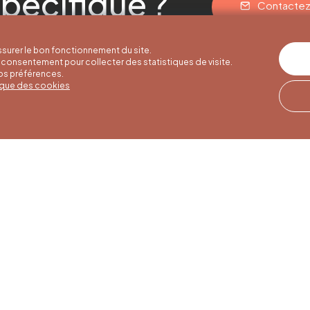
pécifique ?
Contacte
surer le bon fonctionnement du site.
consentement pour collecter des statistiques de visite.
vos préférences.
tique des cookies
res d'été
Horaires d'hiver
Notre adresse
u 30/09
01/10 au 15/05
Quai de la Goffe 13
4000 Liège
i au samedi de
Du lundi au samedi de
17h
9h30 à 16h30
es et jours
Dimanches et jours
de 9h à 16h
fériés de 9h à 15h