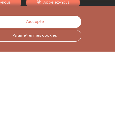
z-nous
Appelez-nous
J'accepte
Paramétrer mes cookies
Inscription à la
Newsletter
Inscrivez-vous pour rester
informé(e)