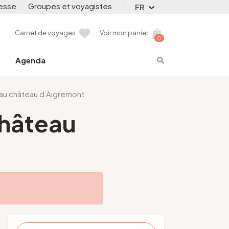
esse
Groupes et voyagistes
FR
Carnet de voyages
Voir mon panier
0
Agenda
 au château d’Aigremont
château