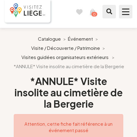
0
Carnet
Voir
de
mon
voyages
panier
À voir / à faire
Catalogue
>
Événement
>
Visite / Découverte / Patrimoine
>
Comme un Liégeois
Visites guidées organisateurs extérieurs
>
*ANNULE* Visite insolite au cimetière de la Bergerie
Préparer mon séjour
*ANNULE* Visite
Nos suggestions
insolite au cimetière de
Pays de Liège
la Bergerie
Agenda
Attention, cette fiche fait référence à un
événement passé
Presse