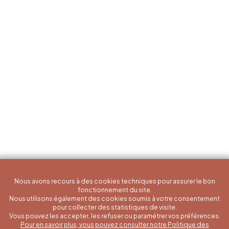
Nous avons recours à des cookies techniques pour assurer le bon
fonctionnement du site.
Nous utilisons également des cookies soumis à votre consentement
pour collecter des statistiques de visite.
Vous pouvez les accepter, les refuser ou paramétrer vos préférences.
Pour en savoir plus, vous pouvez consulter notre Politique des