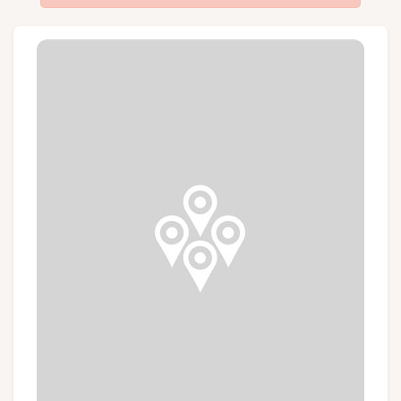
Groupes et voyagistes
Suivez-nous
FR
EN
NL
DE