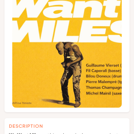
Groupes et voyagistes
Suivez-nous
FR
EN
NL
DE
DESCRIPTION