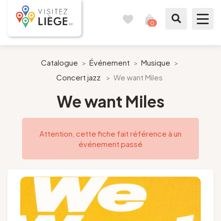
0
Carnet
Voir
de
mon
voyages
panier
À voir / à faire
Catalogue
>
Événement
>
Musique
>
Concert jazz
>
We want Miles
Comme un Liégeois
We want Miles
Préparer mon séjour
Attention, cette fiche fait référence à un
Nos suggestions
événement passé
Pays de Liège
Agenda
Presse