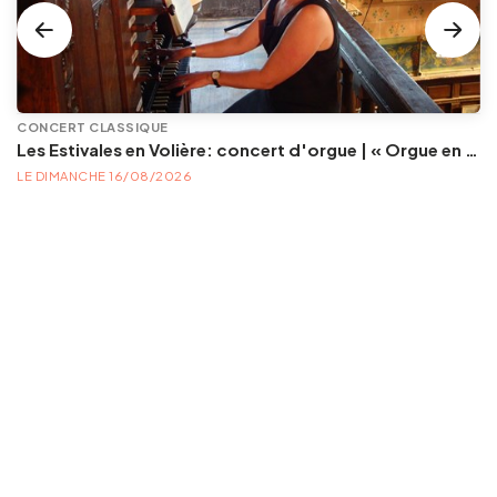
CONCERT CLASSIQUE
Les Estivales en Volière: concert d'orgue | « Orgue en Volière » , les 3e dimanches du mois (été) audition d’orgue (accès libre)
LE DIMANCHE 16/08/2026