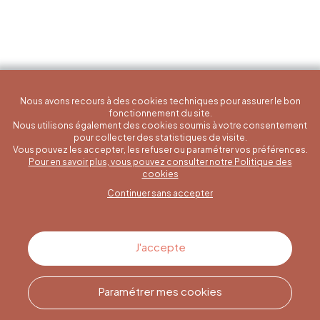
Nous avons recours à des cookies techniques pour assurer le bon
fonctionnement du site.
Nous utilisons également des cookies soumis à votre consentement
pour collecter des statistiques de visite.
Vous pouvez les accepter, les refuser ou paramétrer vos préférences.
Pour en savoir plus, vous pouvez consulter notre Politique des
Une question spécifique ?
cookies
Continuer sans accepter
Contactez-nous
J'accepte
Paramétrer mes cookies
Appelez-nous