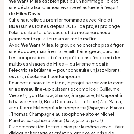
We Want Miles
est bien plus qu’un hommage : c’est
une déclaration d’amour vivante et actuelle à l’esprit
de
Miles Davis
.
Suite naturelle du premier hommage avec
Kind of
Blue
(sur les routes depuis 2015), ce projet prolonge
l’élan de liberté, d’audace et de métamorphose
permanente qui a toujours animé le maître.
Avec
We Want Miles
, le groupe ne cherche pas à figer
une époque, mais à en faire jaillir l’énergie aujourd’hui.
Les compositions et réinterprétations s’inspirent des
multiples visages de Miles — du lyrisme modal à
l’électricité brûlante — pour construire un jazz vibrant,
ouvert, résolument contemporain.
Pour cette nouvelle étape, le projet se réinvente avec
un
nouveau line-up
puissant et complice : Guillaume
Vierset (Typh Barrow, Sharko) à la guitare, Fil Caporali à
la basse (Brésil), Bilou Doneux à la batterie (Zap Mama,
etc), Pierre Malempré à la trompette (Papayazz, Marka)
, Thomas Champagne au saxophone alto et Michel
Mainil au saxophone ténor (Jazz, jazz et jazz !)
Six personnalités fortes, unies par la même envie : faire
dialoguer héritage et création, groove et prise de