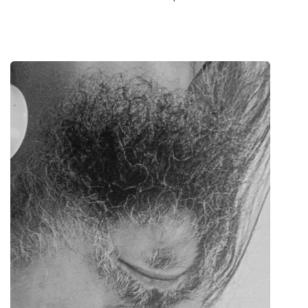
Groupes et voyagistes
Suivez-nous
FR
EN
NL
DE