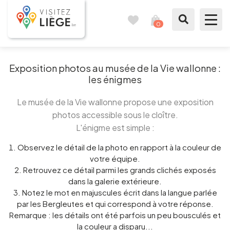
0
Carnet
Voir
de
mon
voyages
panier
À voir / à faire
Exposition photos au musée de la Vie wallonne :
les énigmes
Comme un Liégeois
Le musée de la Vie wallonne propose une exposition
Préparer mon séjour
photos accessible sous le cloître.
L'énigme est simple :
Nos suggestions
Observez le détail de la photo en rapport à la couleur de
votre équipe.
Pays de Liège
Retrouvez ce détail parmi
les grands clichés exposés
dans la galerie extérieure.
Notez le mot en majuscules
écrit dans la langue parlée
Agenda
par les Bergleutes et qui correspond à votre réponse.
Remarque : les détails ont été parfois un peu bousculés et
Presse
la couleur a disparu...