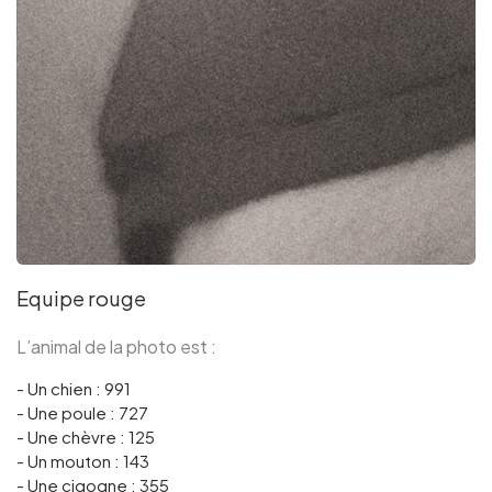
Groupes et voyagistes
Suivez-nous
FR
EN
NL
DE
Equipe rouge
L’animal de la photo est :
- Un chien : 991
- Une poule : 727
- Une chèvre : 125
- Un mouton : 143
- Une cigogne : 355