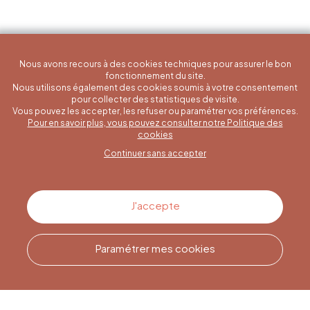
Nous avons recours à des cookies techniques pour assurer le bon
fonctionnement du site.
Nous utilisons également des cookies soumis à votre consentement
pour collecter des statistiques de visite.
Vous pouvez les accepter, les refuser ou paramétrer vos préférences.
Pour en savoir plus, vous pouvez consulter notre Politique des
Une question spécifique ?
cookies
Continuer sans accepter
Contactez-nous
J'accepte
Paramétrer mes cookies
Appelez-nous