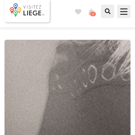
0
Carnet
Voir
de
mon
voyages
panier
À voir / à faire
Comme un Liégeois
Préparer mon séjour
Nos suggestions
Pays de Liège
Agenda
Presse