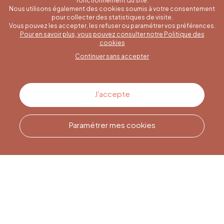
fonctionnement du site.
Nous utilisons également des cookies soumis à votre consentement
pour collecter des statistiques de visite.
Vous pouvez les accepter, les refuser ou paramétrer vos préférences.
Pour en savoir plus, vous pouvez consulter notre Politique des
Une question spécifique ?
cookies
Continuer sans accepter
Contactez-nous
J'accepte
Paramétrer mes cookies
Appelez-nous