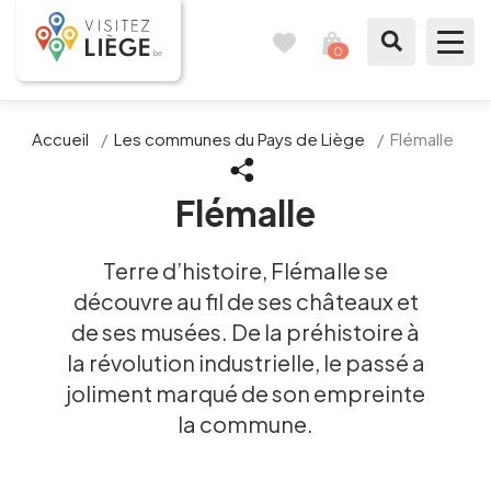
0
Carnet
Voir
de
mon
voyages
panier
À voir / à faire
Accueil
/
Les communes du Pays de Liège
/
Flémalle
Comme un Liégeois
Flémalle
Préparer mon séjour
Terre d’histoire, Flémalle se
découvre au fil de ses châteaux et
Nos suggestions
de ses musées. De la préhistoire à
la révolution industrielle, le passé a
Pays de Liège
joliment marqué de son empreinte
Agenda
la commune.
Presse