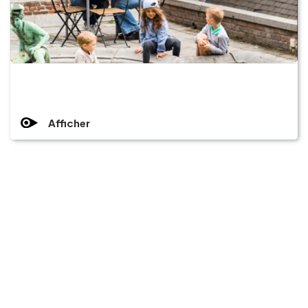
Groupes et voyagistes
Suivez-nous
Afficher
FR
EN
NL
DE