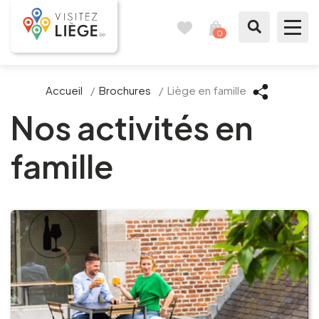
0
Carnet
Voir
de
mon
voyages
panier
À voir / à faire
Accueil
/
Brochures
/
Liège en famille
Nos activités en
Comme un Liégeois
famille
Préparer mon séjour
Nos suggestions
Pays de Liège
Agenda
Presse