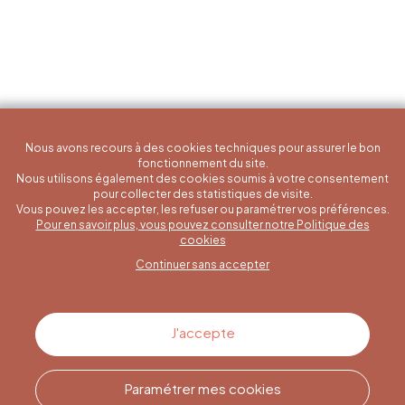
Nous avons recours à des cookies techniques pour assurer le bon
fonctionnement du site.
Nous utilisons également des cookies soumis à votre consentement
pour collecter des statistiques de visite.
Vous pouvez les accepter, les refuser ou paramétrer vos préférences.
Pour en savoir plus, vous pouvez consulter notre Politique des
Une question spécifique ?
cookies
Continuer sans accepter
Contactez-nous
J'accepte
Paramétrer mes cookies
Appelez-nous