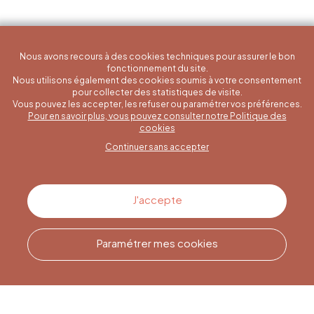
Nous avons recours à des cookies techniques pour assurer le bon
fonctionnement du site.
Nous utilisons également des cookies soumis à votre consentement
pour collecter des statistiques de visite.
Vous pouvez les accepter, les refuser ou paramétrer vos préférences.
Pour en savoir plus, vous pouvez consulter notre Politique des
Une question spécifique ?
cookies
Continuer sans accepter
Contactez-nous
J'accepte
Paramétrer mes cookies
Appelez-nous