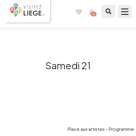
0
Carnet
Voir
de
mon
voyages
panier
À voir / à faire
Comme un Liégeois
Samedi 21
Préparer mon séjour
Nos suggestions
Pays de Liège
Agenda
Place aux artistes - Programme
Presse