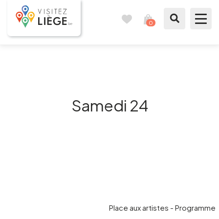
0
Carnet
Voir
de
mon
voyages
panier
À voir / à faire
Comme un Liégeois
Samedi 24
Préparer mon séjour
Nos suggestions
Pays de Liège
Agenda
Place aux artistes - Programme
Presse