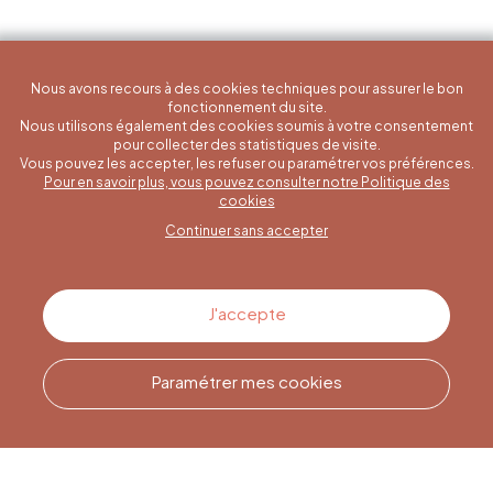
Nous avons recours à des cookies techniques pour assurer le bon
fonctionnement du site.
Nous utilisons également des cookies soumis à votre consentement
pour collecter des statistiques de visite.
Vous pouvez les accepter, les refuser ou paramétrer vos préférences.
Pour en savoir plus, vous pouvez consulter notre Politique des
Une question spécifique ?
cookies
Continuer sans accepter
Contactez-nous
J'accepte
Paramétrer mes cookies
Appelez-nous