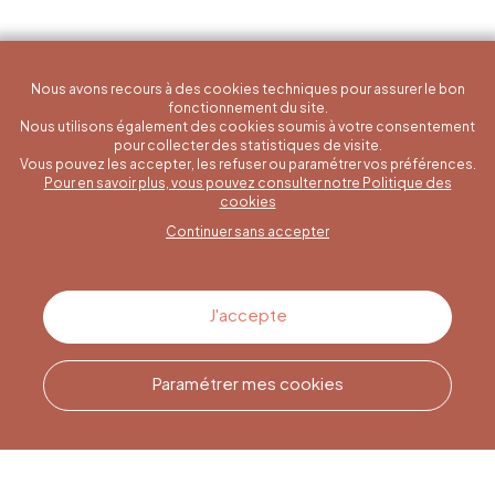
Nous avons recours à des cookies techniques pour assurer le bon
fonctionnement du site.
Nous utilisons également des cookies soumis à votre consentement
pour collecter des statistiques de visite.
Vous pouvez les accepter, les refuser ou paramétrer vos préférences.
Pour en savoir plus, vous pouvez consulter notre Politique des
Une question spécifique ?
cookies
Continuer sans accepter
Contactez-nous
J'accepte
Paramétrer mes cookies
Appelez-nous