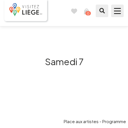
0
Carnet
Voir
de
mon
voyages
panier
À voir / à faire
Comme un Liégeois
Samedi 7
Préparer mon séjour
Nos suggestions
Pays de Liège
Agenda
Place aux artistes - Programme
Presse