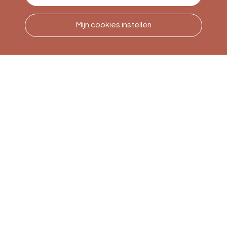
Mijn cookies instellen
Bel ons
Office du Tourisme de Liège
et Maison du Tourisme du
Pays de Liège.