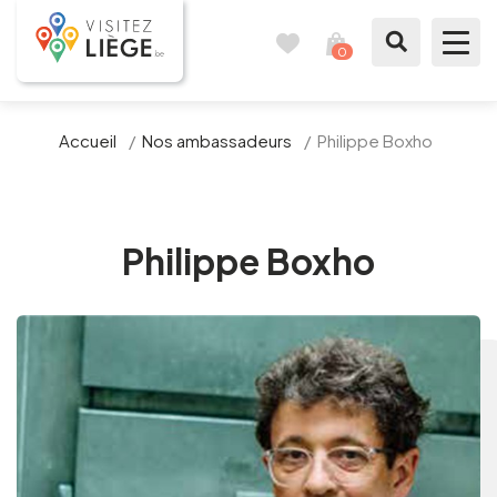
0
Reisboek
Mijn
winkelmandje
bekijken
Te zien / te doen
Accueil
/
Nos ambassadeurs
/
Philippe Boxho
Inspiraties
Bereid mijn verblijf voor
Philippe Boxho
Onze suggesties
Pays de Liège
Agenda
Pers