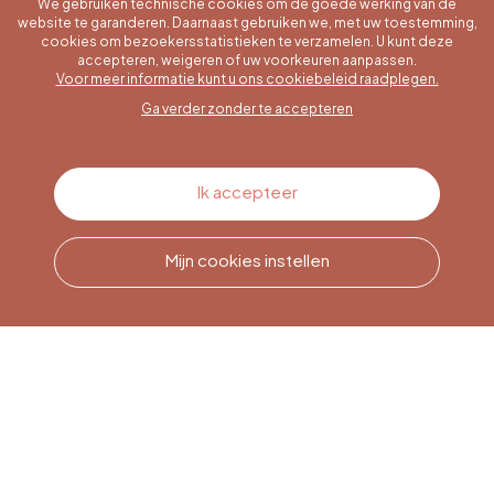
We gebruiken technische cookies om de goede werking van de
website te garanderen. Daarnaast gebruiken we, met uw toestemming,
cookies om bezoekersstatistieken te verzamelen. U kunt deze
accepteren, weigeren of uw voorkeuren aanpassen.
Een specifieke vraag?
Voor meer informatie kunt u ons cookiebeleid raadplegen.
Ga verder zonder te accepteren
Contacteer ons
Ik accepteer
Mijn cookies instellen
Bel ons