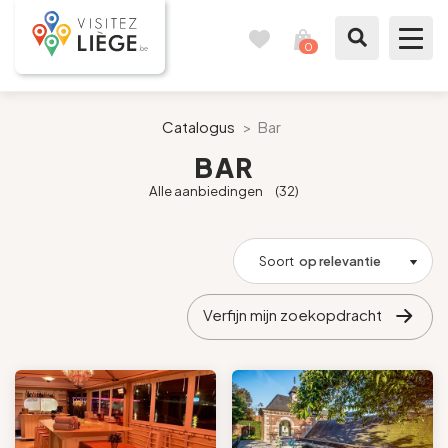
0
Reisboek
Mijn
winkelmandje
bekijken
Te zien / te doen
Catalogus
>
Bar
BAR
Inspiraties
Alle aanbiedingen
(32)
Bereid mijn verblijf voor
Soort
op relevantie
Onze suggesties
Verfijn mijn zoekopdracht
Pays de Liège
Agenda
Pers