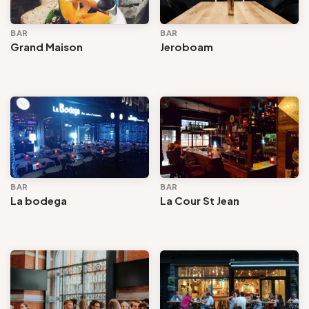
BAR
BAR
Grand Maison
Jeroboam
BAR
BAR
La bodega
La Cour St Jean