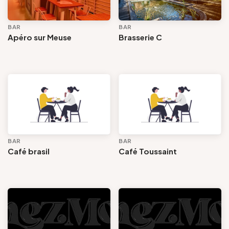
Groepen en touroperators
BAR
BAR
Bar
Apéro sur Meuse
Brasserie C
Volg ons
Gemeente
Buurt
Gesproken talen
FR
EN
NL
DE
BAR
BAR
Diensten en voorzieningen
Café brasil
Café Toussaint
Voir les offres
Tout effacer