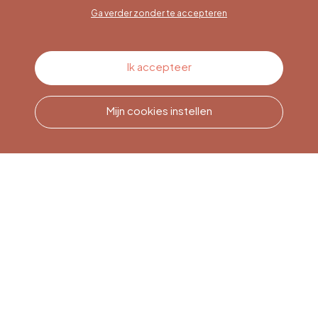
Ga verder zonder te accepteren
Contacteer ons
Ik accepteer
Mijn cookies instellen
Bel ons
Office du Tourisme de Liège
et Maison du Tourisme du