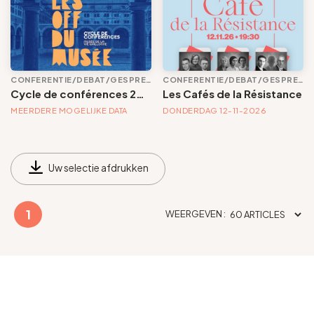
Groepen en touroperators
Volg ons
CONFERENTIE/DEBAT/GESPREK
CONFERENTIE/DEBAT/GESPREK
Conferentie/Debat/Gesprek
Cycle de conférences 2026
Les Cafés de la Résistance
MEERDERE MOGELIJKE DATA
DONDERDAG 12-11-2026
Dates
Uw selectie afdrukken
FR
EN
NL
DE
Gemeente
1
WEERGEVEN :
Toegankelijkheid
Voir les offres