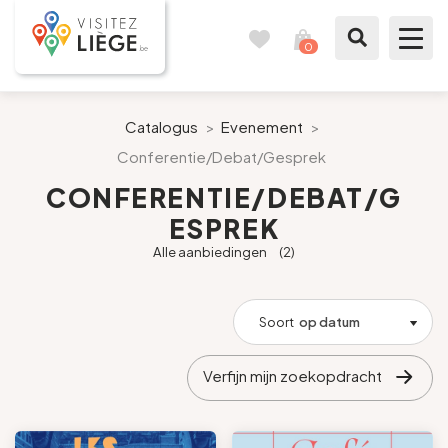
0
Reisboek
Mijn
winkelmandje
bekijken
Te zien / te doen
Catalogus
>
Evenement
>
Conferentie/Debat/Gesprek
Inspiraties
CONFERENTIE/DEBAT/G
ESPREK
Bereid mijn verblijf voor
Alle aanbiedingen
(2)
Onze suggesties
Soort
op datum
Pays de Liège
Verfijn mijn zoekopdracht
Agenda
Pers