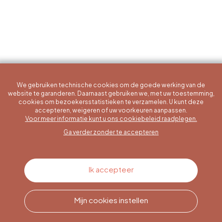
We gebruiken technische cookies om de goede werking van de
website te garanderen. Daarnaast gebruiken we, met uw toestemming,
cookies om bezoekersstatistieken te verzamelen. U kunt deze
accepteren, weigeren of uw voorkeuren aanpassen.
Een specifieke vraag?
Voor meer informatie kunt u ons cookiebeleid raadplegen.
Ga verder zonder te accepteren
Contacteer ons
Ik accepteer
Mijn cookies instellen
Bel ons