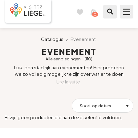
0
Reisboek
Mijn
winkelmandje
bekijken
Te zien / te doen
Catalogus
>
Evenement
EVENEMENT
Inspiraties
Alle aanbiedingen
(110)
Luik, een stad rijk aan evenementen! Hier proberen
Bereid mijn verblijf voor
we zo volledig mogelijk te zijn over wat er te doen
is. Helaas is niet alles vertaald... Onze excuses
.
Onze suggesties
hiervoor, maar zijn kunsten niet universeel?
We proberen zo actueel mogelijk te zijn, maar
soms veranderen organisatoren hun schema's of
Pays de Liège
prijzen. Informeer bij hen voor het evenement.
Soort
op datum
Agenda
Er zijn geen producten die aan deze selectie voldoen.
Pers