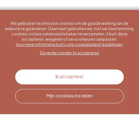
We gebruiken technische cookies om de goede werking van de
website te garanderen. Daarnaast gebruiken we, met uw toestemming,
cookies om bezoekersstatistieken te verzamelen. U kunt deze
accepteren, weigeren of uw voorkeuren aanpassen.
Een specifieke vraag?
Voor meer informatie kunt u ons cookiebeleid raadplegen.
Ga verder zonder te accepteren
Contacteer ons
Ik accepteer
Mijn cookies instellen
Bel ons