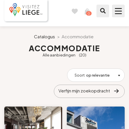
0
Reisboek
Mijn
winkelmandje
bekijken
Te zien / te doen
Catalogus
>
Accommodatie
ACCOMMODATIE
Inspiraties
Alle aanbiedingen
(20)
Bereid mijn verblijf voor
Soort
op relevantie
Onze suggesties
Verfijn mijn zoekopdracht
Pays de Liège
Agenda
Pers