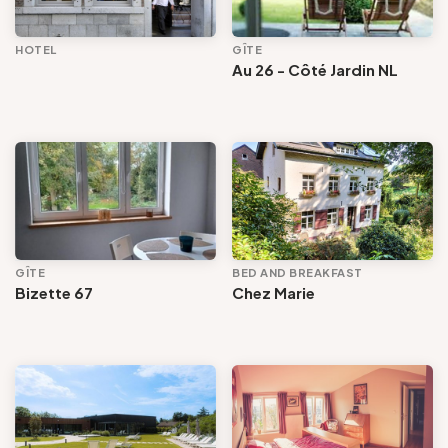
Toegankelijkheid
HOTEL
GÎTE
Au 26 - Côté Jardin NL
Diensten en voorzieningen
Voir les offres
Tout effacer
GÎTE
BED AND BREAKFAST
Bizette 67
Chez Marie