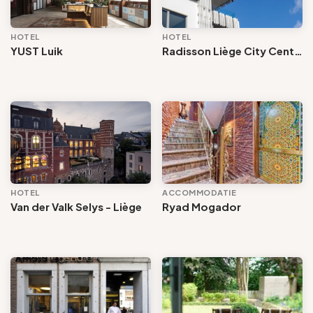
Groepen en touroperators
HOTEL
HOTEL
Accommodatie
YUST Luik
Radisson Liège City Centre
Volg ons
Hotel
Bed and Breakfast
Gîte
FR
EN
NL
DE
Gemeente
HOTEL
ACCOMMODATIE
Van der Valk Selys - Liège
Ryad Mogador
Buurt
Rangschikking
Gesproken talen