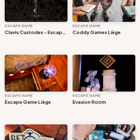
Groepen en touroperators
ESCAPE GAME
ESCAPE GAME
Escape Game
Clavis Custodes - Escape Game
Coddy Games Liège
Volg ons
Thematisch
Gemeente
FR
EN
NL
DE
Soort publiek
ESCAPE GAME
ESCAPE GAME
Buurt
Escape Game Liège
Evasion Room
Gesproken talen