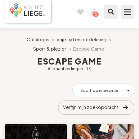
0
Reisboek
Mijn
winkelmandje
bekijken
Te zien / te doen
Catalogus
>
Vrije tijd en ontdekking
>
Sport & plezier
>
Escape Game
Inspiraties
ESCAPE GAME
Alle aanbiedingen
(7)
Bereid mijn verblijf voor
Onze suggesties
Soort
op relevantie
Pays de Liège
Verfijn mijn zoekopdracht
Agenda
Pers