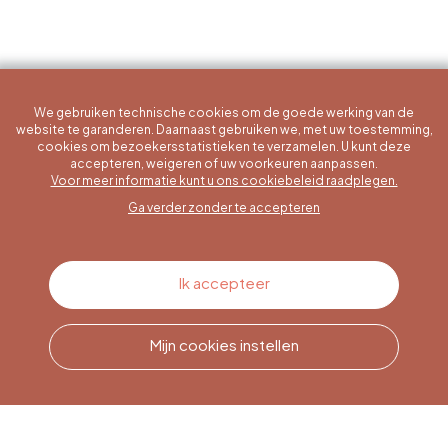
We gebruiken technische cookies om de goede werking van de
website te garanderen. Daarnaast gebruiken we, met uw toestemming,
cookies om bezoekersstatistieken te verzamelen. U kunt deze
accepteren, weigeren of uw voorkeuren aanpassen.
Een specifieke vraag?
Voor meer informatie kunt u ons cookiebeleid raadplegen.
Ga verder zonder te accepteren
Contacteer ons
Ik accepteer
Mijn cookies instellen
Bel ons