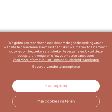
We gebruiken technische cookies om de goede werking van de
website te garanderen. Daarnaast gebruiken we, met uw toestemming,
cookies om bezoekersstatistieken te verzamelen. U kunt deze
accepteren, weigeren of uw voorkeuren aanpassen.
Een specifieke vraag?
Voor meer informatie kunt u ons cookiebeleid raadplegen.
Ga verder zonder te accepteren
Contacteer ons
Ik accepteer
Mijn cookies instellen
Bel ons