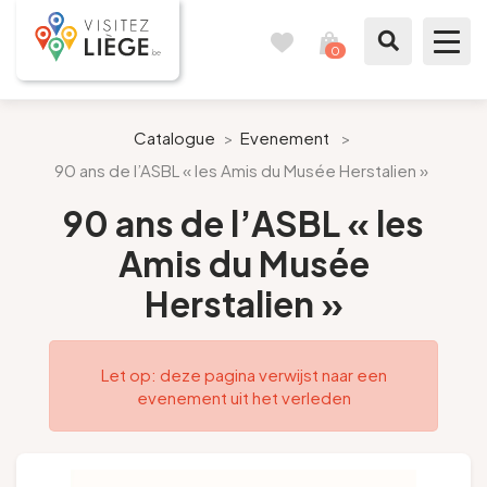
0
Reisboek
Mijn
winkelmandje
bekijken
Te zien / te doen
Catalogue
>
Evenement
>
90 ans de l’ASBL « les Amis du Musée Herstalien »
Inspiraties
90 ans de l’ASBL « les
Bereid mijn verblijf voor
Amis du Musée
Herstalien »
Onze suggesties
Pays de Liège
Let op: deze pagina verwijst naar een
evenement uit het verleden
Agenda
Pers