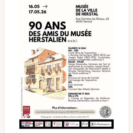
Groepen en touroperators
Volg ons
FR
EN
NL
DE