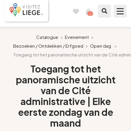
0
Reisboek
Mijn
winkelmandje
bekijken
Te zien / te doen
Catalogue
>
Evenement
>
Bezoeken / Ontdekken / Erfgoed
>
Open dag
>
Inspiraties
Toegang tot het panoramische uitzicht van de Cité admin
Bereid mijn verblijf voor
Toegang tot het
panoramische uitzicht
Onze suggesties
van de Cité
Pays de Liège
administrative | Elke
eerste zondag van de
Agenda
maand
Pers