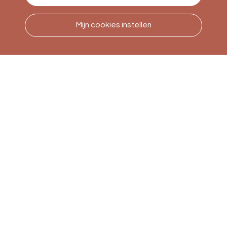
Mijn cookies instellen
Bel ons
Office du Tourisme de Liège
et Maison du Tourisme du
Pays de Liège.