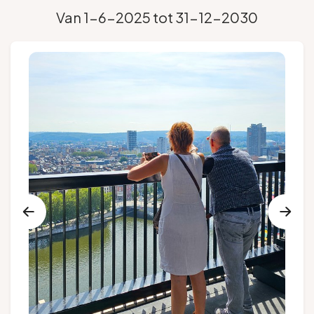
Van 1-6-2025 tot 31-12-2030
Groepen en touroperators
Volg ons
FR
EN
NL
DE