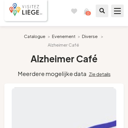
0
Reisboek
Mijn
winkelmandje
bekijken
Te zien / te doen
Catalogue
>
Evenement
>
Diverse
>
Alzheimer Café
Inspiraties
Alzheimer Café
Bereid mijn verblijf voor
Meerdere mogelijke data
Zie details
Onze suggesties
Pays de Liège
Agenda
Pers