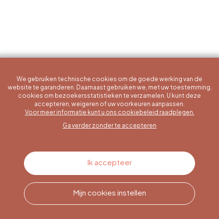
We gebruiken technische cookies om de goede werking van de
website te garanderen. Daarnaast gebruiken we, met uw toestemming,
cookies om bezoekersstatistieken te verzamelen. U kunt deze
accepteren, weigeren of uw voorkeuren aanpassen.
Een specifieke vraag?
Voor meer informatie kunt u ons cookiebeleid raadplegen.
Ga verder zonder te accepteren
Contacteer ons
Ik accepteer
Mijn cookies instellen
Bel ons