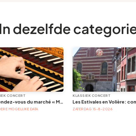
In dezelfde categori
IEK CONCERT
KLASSIEK CONCERT
Les rendez-vous du marché « Musique à la Batte »
ERE MOGELIJKE DATA
ZATERDAG 15-8-2026