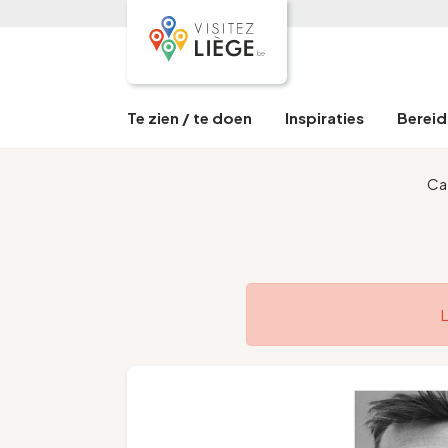
Te zien / te doen
Inspiraties
Bereid 
Ca
L