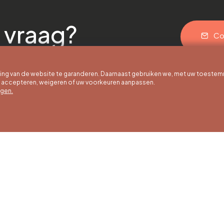
 vraag?
Co
g van de website te garanderen. Daarnaast gebruiken we, met uw toestem
e accepteren, weigeren of uw voorkeuren aanpassen.
egen.
 uur
Winteruren
Ons adres
ot 30/09
01/10 tot 15/05
Quai de la Goffe 13
4000 Liège
g tot en met
Maandag tot en met
g van 9:30 tot
zaterdag van 9:30 tot
ur
16:30 uur
en en
Zondagen en
agen van 9:00
feestdagen van 9:00
00 uur
tot 15:00 uur