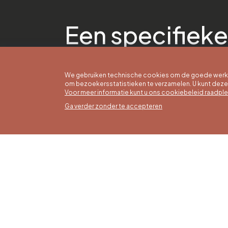
Een specifieke
We gebruiken technische cookies om de goede werkin
om bezoekersstatistieken te verzamelen. U kunt dez
Voor meer informatie kunt u ons cookiebeleid raadpl
Ga verder zonder te accepteren
Zomer
16/05 t
Office du Tourisme de Liège et
Maanda
Maison du Tourisme du Pays de
zaterda
Liège.
17:00 u
Zondag
feestd
tot 16: