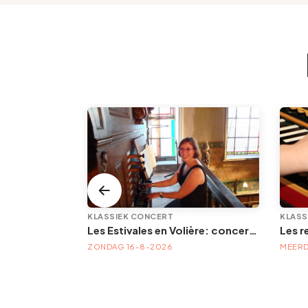
KLASSIEK CONCERT
KLASS
LEMF — Liège Electronic Music Festival | Festival électronique — 21, 22 & 23 août 2026
Les Estivales en Volière: concert d'orgue | « Orgue en Volière » , les 3e dimanches du mois (été) audition d’orgue (accès libre)
FESTIVAL LEMF 2026 : VAN 21-8-2026 TOT 23-8-2026
ZONDAG 16-8-2026
MEERD