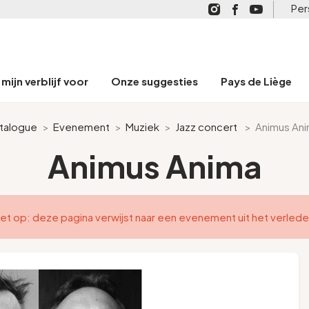
Per
mijn verblijf voor
Onze suggesties
Pays de Liège
talogue
>
Evenement
>
Muziek
>
Jazz concert
>
Animus An
Animus Anima
et op: deze pagina verwijst naar een evenement uit het verled