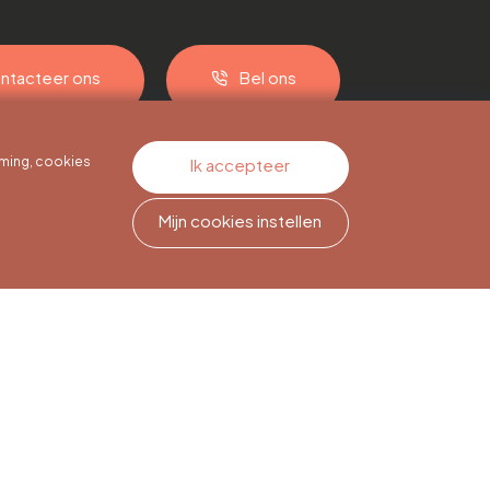
ntacteer ons
Bel ons
ming, cookies
Ik accepteer
Mijn cookies instellen
Nieuwsbriefabonnement
Meld je aan om op de hoogte
te blijven.