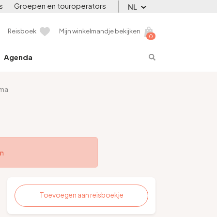
s
Groepen en touroperators
NL
Reisboek
Mijn winkelmandje bekijken
0
Agenda
ima
en
Toevoegen aan reisboekje