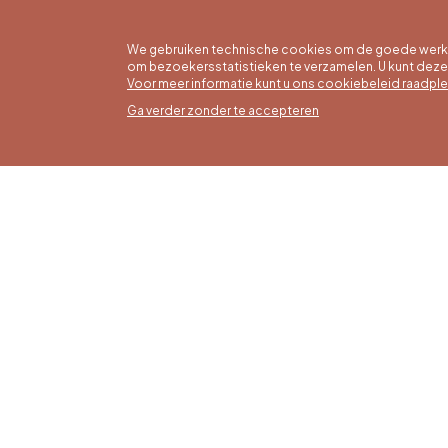
We gebruiken technische cookies om de goede werkin
om bezoekersstatistieken te verzamelen. U kunt dez
Voor meer informatie kunt u ons cookiebeleid raadpl
Ga verder zonder te accepteren
Zomer
16/05 t
Office du Tourisme de Liège et
Maanda
Maison du Tourisme du Pays de
zaterda
Liège.
17:00 u
Zondag
feestd
tot 16: