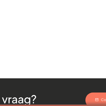
 vraag?
Co