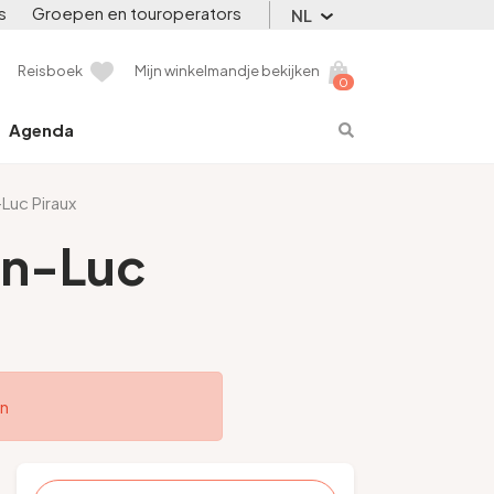
s
Groepen en touroperators
NL
Reisboek
Mijn winkelmandje bekijken
0
Agenda
Luc Piraux
an-Luc
en