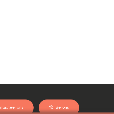
ntacteer ons
Bel ons