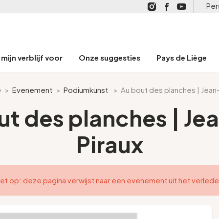
Per
mijn verblijf voor
Onze suggesties
Pays de Liège
e
>
Evenement
>
Podiumkunst
>
Au bout des planches | Jean-
ut des planches | Je
Piraux
et op: deze pagina verwijst naar een evenement uit het verled