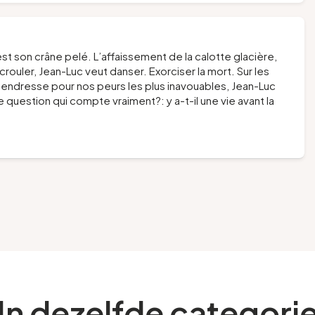
’est son crâne pelé. L’affaissement de la calotte glacière,
rouler, Jean-Luc veut danser. Exorciser la mort. Sur les
 tendresse pour nos peurs les plus inavouables, Jean-Luc
le question qui compte vraiment?: y a-t-il une vie avant la
In dezelfde categori