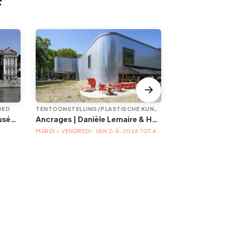
OED
TENTOONSTELLING/PLASTISCHE KUNST
EVENEMENT
Animations à l'Aquarium-Muséum
Ancrages | Danièle Lemaire & Hélène Locoge au Trinkhall museum
MARDI > VENDREDI : VAN 2-5-2026 TOT 4-4-2027