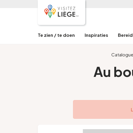
Te zien / te doen
Inspiraties
Bereid 
Catalogu
Au bo
L