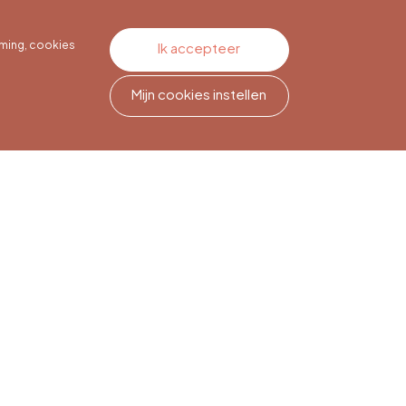
ming, cookies
Ik accepteer
Mijn cookies instellen
Nieuwsbriefabonnement
Meld je aan om op de hoogte
te blijven.