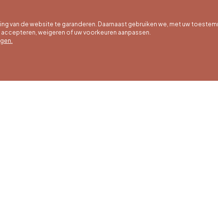
g van de website te garanderen. Daarnaast gebruiken we, met uw toestem
e accepteren, weigeren of uw voorkeuren aanpassen.
egen.
 uur
Winteruren
Ons adres
ot 30/09
01/10 tot 15/05
Quai de la Goffe 13
4000 Liège
g tot en met
Maandag tot en met
g van 9:30 tot
zaterdag van 9:30 tot
ur
16:30 uur
en en
Zondagen en
agen van 9:00
feestdagen van 9:00
00 uur
tot 15:00 uur