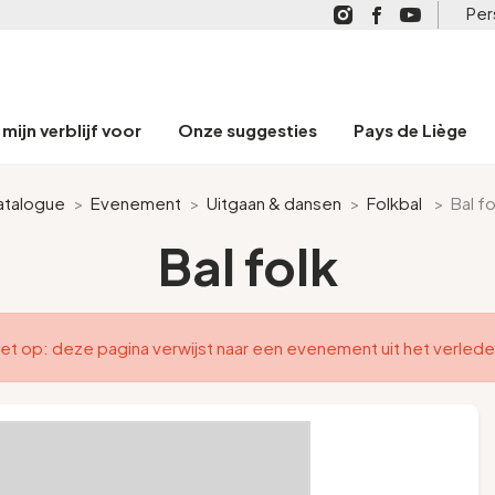
Per
mijn verblijf voor
Onze suggesties
Pays de Liège
atalogue
>
Evenement
>
Uitgaan & dansen
>
Folkbal
>
Bal fo
Bal folk
et op: deze pagina verwijst naar een evenement uit het verled