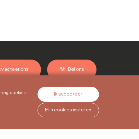
ntacteer ons
Bel ons
ming, cookies
Ik accepteer
Mijn cookies instellen
Nieuwsbriefabonnement