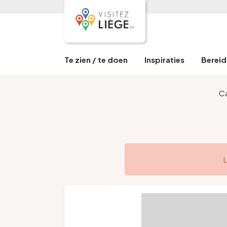
Te zien / te doen
Inspiraties
Bereid 
C
L