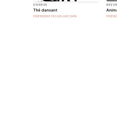
TENTOONSTELLING/PLASTISCHE KUNST
DIVERSE
BEZOE
Thé dansant
TA
MEERDERE MOGELIJKE DATA
MEERD