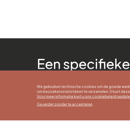
Een specifieke
We gebruiken technische cookies om de goede werkin
om bezoekersstatistieken te verzamelen. U kunt dez
Voor meer informatie kunt u ons cookiebeleid raadpl
Ga verder zonder te accepteren
Zomer
16/05 t