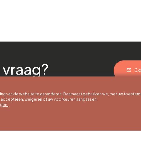
 vraag?
Co
g van de website te garanderen. Daarnaast gebruiken we, met uw toestem
e accepteren, weigeren of uw voorkeuren aanpassen.
egen.
 uur
Winteruren
Ons adres
ot 30/09
01/10 tot 15/05
Quai de la Goffe 13