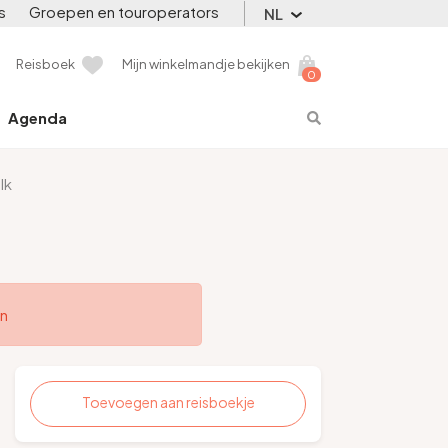
s
Groepen en touroperators
NL
Reisboek
Mijn winkelmandje bekijken
0
Agenda
lk
en
Toevoegen aan reisboekje