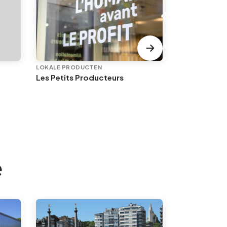
LOKALE PRODUCTEN
LOKALE PROD
Les Petits Producteurs
Les vintrépi
e