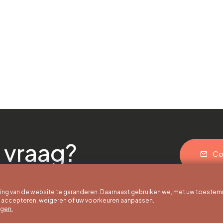
 vraag?
Co
g van de website te garanderen. Daarnaast gebruiken we, met uw toestem
e accepteren, weigeren of uw voorkeuren aanpassen.
egen.