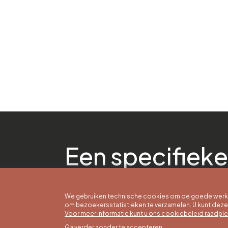
Een specifieke
We gebruiken technische cookies om de goede werkin
om bezoekersstatistieken te verzamelen. U kunt dez
Voor meer informatie kunt u ons cookiebeleid raadpl
Ga verder zonder te accepteren