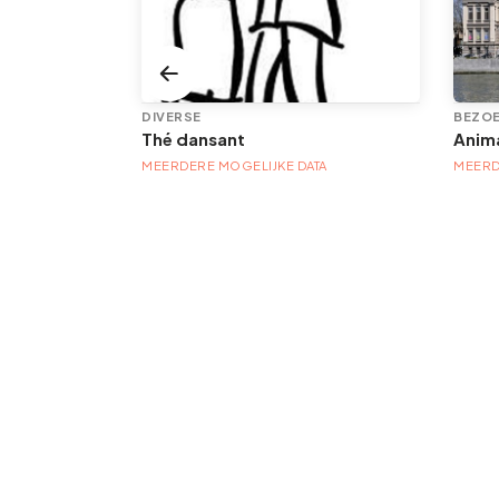
DIVERSE
BEZOE
Com.cgt.pivot.pivottools.server.services.offer.model.ExOfTOffre@7fb418b
Thé dansant
MEERDERE MOGELIJKE DATA
MEERD