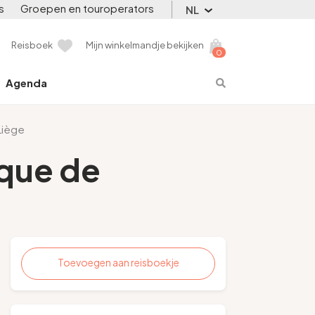
s
Groepen en touroperators
NL
Reisboek
Mijn winkelmandje bekijken
0
Agenda
Liège
ique de
Toevoegen aan reisboekje