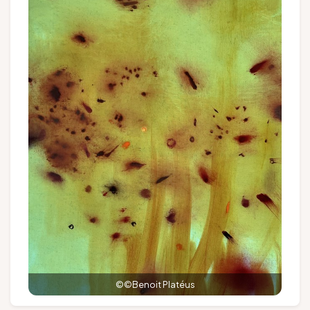
Groepen en touroperators
Volg ons
FR
EN
NL
DE
©©Benoit Platéus