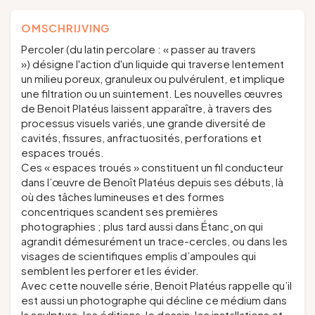
OMSCHRIJVING
Percoler (du latin
percolare
: « passer au travers
») désigne l'action d'un liquide qui traverse lentement
un milieu poreux, granuleux ou pulvérulent, et implique
une filtration ou un suintement. Les nouvelles œuvres
de Benoit Platéus laissent apparaître, à travers des
processus visuels variés, une grande diversité de
cavités, fissures, anfractuosités, perforations et
espaces troués.
Ces « espaces troués » constituent un fil conducteur
dans l’œuvre de Benoît Platéus depuis ses débuts, là
où des tâches lumineuses et des formes
concentriques scandent ses premières
photographies ; plus tard aussi dans
Étanc¸on
qui
agrandit démesurément un trace-cercles, ou dans les
visages de scientifiques emplis d’ampoules qui
semblent les perforer et les évider.
Avec cette nouvelle série, Benoit Platéus rappelle qu’il
est aussi un photographe qui décline ce médium dans
la sculpture, les éditions, le dessin, les installations et