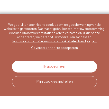
We gebruiken technische cookies om de goede werking van de
website te garanderen. Daarnaast gebruiken we, met uw toestemming,
cookies om bezoekersstatistieken te verzamelen. U kunt deze
accepteren, weigeren of uw voorkeuren aanpassen.
Een specifieke vraag?
Voor meer informatie kunt u ons cookiebeleid raadplegen.
Ga verder zonder te accepteren
Contacteer ons
Ik accepteer
Mijn cookies instellen
Bel ons