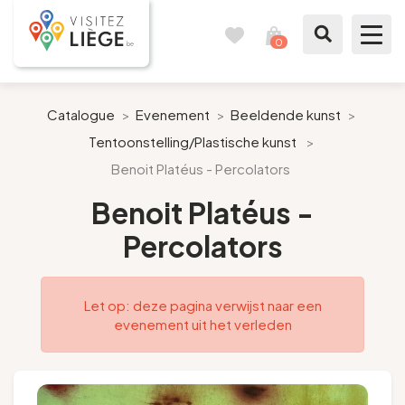
0
Reisboek
Mijn
winkelmandje
bekijken
Te zien / te doen
Catalogue
>
Evenement
>
Beeldende kunst
>
Tentoonstelling/Plastische kunst
>
Inspiraties
Benoit Platéus - Percolators
Bereid mijn verblijf voor
Benoit Platéus -
Percolators
Onze suggesties
Pays de Liège
Let op: deze pagina verwijst naar een
evenement uit het verleden
Agenda
Pers