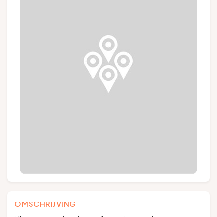
Groepen en touroperators
Volg ons
FR
EN
NL
DE
OMSCHRIJVING