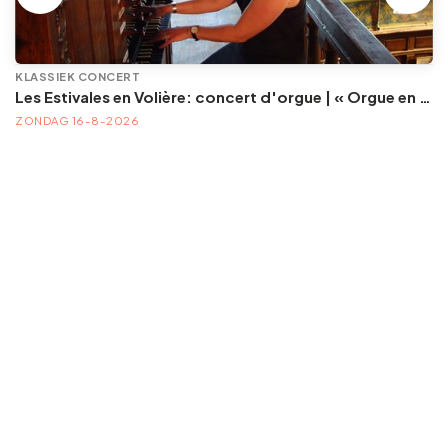
KLASSIEK CONCERT
Les Estivales en Volière: concert d'orgue | « Orgue en Volière » , les 3e dimanches du mois (été) audition d’orgue (accès libre)
ZONDAG 16-8-2026