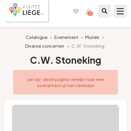
0
Reisboek
Mijn
winkelmandje
bekijken
Te zien / te doen
Catalogue
>
Evenement
>
Muziek
>
Diverse concerten
>
C.W. Stoneking
Inspiraties
C.W. Stoneking
Bereid mijn verblijf voor
Let op: deze pagina verwijst naar een
Onze suggesties
evenement uit het verleden
Pays de Liège
Agenda
Pers