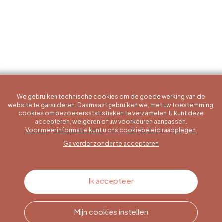
We gebruiken technische cookies om de goede werking van de
website te garanderen. Daarnaast gebruiken we, met uw toestemming,
cookies om bezoekersstatistieken te verzamelen. U kunt deze
accepteren, weigeren of uw voorkeuren aanpassen.
Een specifieke vraag?
Voor meer informatie kunt u ons cookiebeleid raadplegen.
Ga verder zonder te accepteren
Contacteer ons
Ik accepteer
Mijn cookies instellen
Bel ons