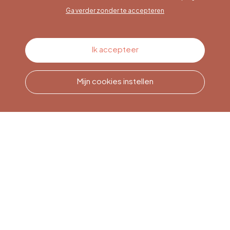
Ga verder zonder te accepteren
Contacteer ons
Ik accepteer
Mijn cookies instellen
Bel ons
Office du Tourisme de Liège
et Maison du Tourisme du