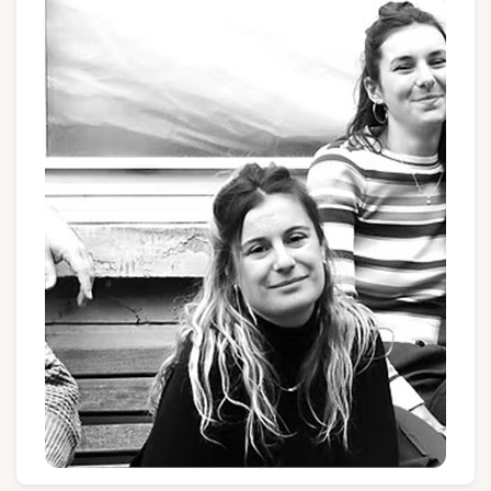
Groepen en touroperators
Volg ons
FR
EN
NL
DE