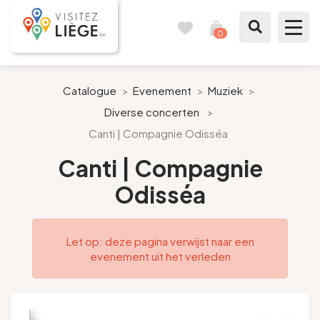
0
Reisboek
Mijn
winkelmandje
bekijken
Te zien / te doen
Catalogue
>
Evenement
>
Muziek
>
Diverse concerten
>
Inspiraties
Canti | Compagnie Odisséa
Bereid mijn verblijf voor
Canti | Compagnie
Odisséa
Onze suggesties
Pays de Liège
Let op: deze pagina verwijst naar een
evenement uit het verleden
Agenda
Pers