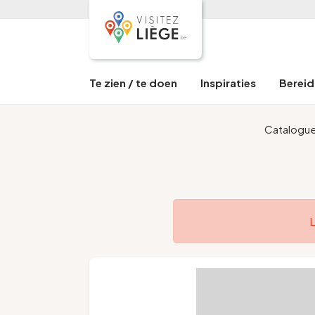
Te zien / te doen
Inspiraties
Bereid 
Catalogu
L