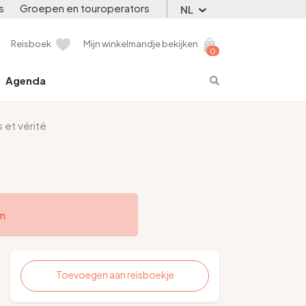
s
Groepen en touroperators
NL
Reisboek
Mijn winkelmandje bekijken
0
Agenda
 et vérité
en
Toevoegen aan reisboekje