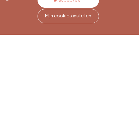
Mijn cookies instellen
Nieuwsbriefabonnement
Meld je aan om op de hoogte
te blijven.