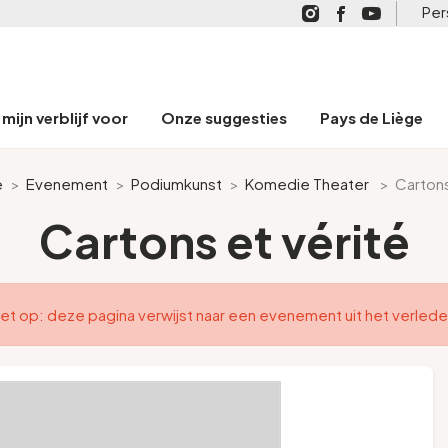
Per
mijn verblijf voor
Onze suggesties
Pays de Liège
e
>
Evenement
>
Podiumkunst
>
Komedie Theater
>
Cartons
Cartons et vérité
et op: deze pagina verwijst naar een evenement uit het verled