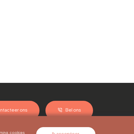
ntacteer ons
Bel ons
ming, cookies
Ik accepteer