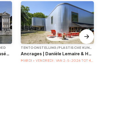
OED
TENTOONSTELLING/PLASTISCHE KUNST
Animations à l'Aquarium-Muséum
Ancrages | Danièle Lemaire & Hélène Locoge au Trinkhall museum
À la table de
MARDI > VENDREDI : VAN 2-5-2026 TOT 4-4-2027
MEERDERE MOGE