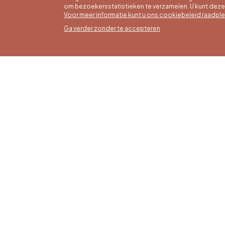
om bezoekersstatistieken te verzamelen. U kunt dez
Voor meer informatie kunt u ons cookiebeleid raadpl
Ga verder zonder te accepteren
Zomer
16/05 t
Office du Tourisme de Liège et
Maanda
Maison du Tourisme du Pays de
zaterda
Liège.
17:00 u
Zondag
feestd
tot 16: