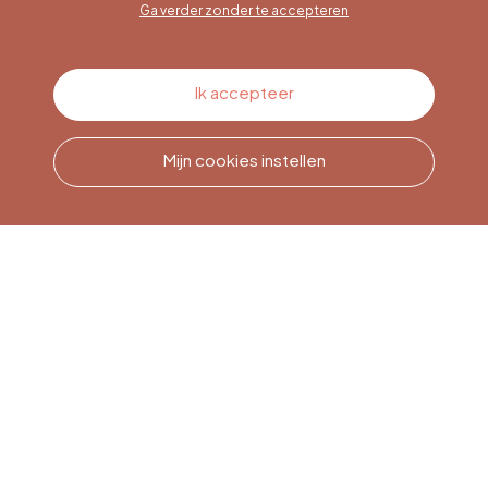
Ga verder zonder te accepteren
Contacteer ons
Ik accepteer
Mijn cookies instellen
Bel ons
Office du Tourisme de Liège
et Maison du Tourisme du
Pays de Liège.