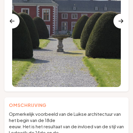
Groepen en touroperators
Volg ons
FR
EN
NL
DE
OMSCHRIJVING
Opmerkelijk voorbeeld van de Luikse architectuur van
het begin van de 18de
eeuw. Het is het resultaat van de invloed van de stijl van
Lodewijk de 14de en de