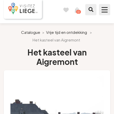
0
Reisboek
Mijn
winkelmandje
bekijken
Te zien / te doen
Catalogue
>
Vrije tijd en ontdekking
>
Het kasteel van Aigremont
Inspiraties
Het kasteel van
Bereid mijn verblijf voor
Aigremont
Onze suggesties
Pays de Liège
Agenda
Pers