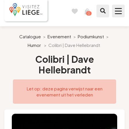
0
Reisboek
Mijn
winkelmandje
bekijken
Te zien / te doen
Catalogue
>
Evenement
>
Podiumkunst
>
Humor
>
Colibri | Dave Hellebrandt
Inspiraties
Colibri | Dave
Bereid mijn verblijf voor
Hellebrandt
Onze suggesties
Let op: deze pagina verwijst naar een
Pays de Liège
evenement uit het verleden
Agenda
Pers