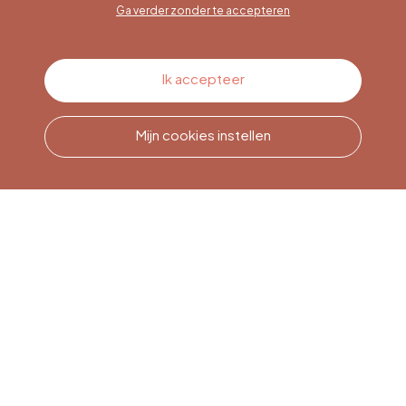
Ga verder zonder te accepteren
Contacteer ons
Ik accepteer
Mijn cookies instellen
Bel ons
Office du Tourisme de Liège
et Maison du Tourisme du