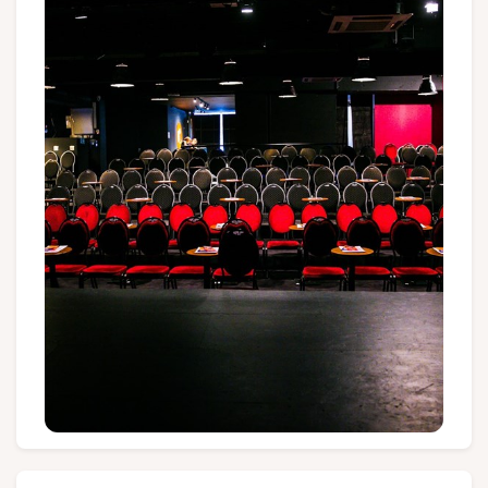
Groepen en touroperators
Volg ons
FR
EN
NL
DE