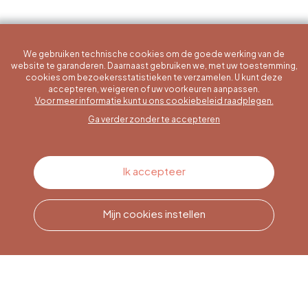
We gebruiken technische cookies om de goede werking van de
website te garanderen. Daarnaast gebruiken we, met uw toestemming,
cookies om bezoekersstatistieken te verzamelen. U kunt deze
accepteren, weigeren of uw voorkeuren aanpassen.
Een specifieke vraag?
Voor meer informatie kunt u ons cookiebeleid raadplegen.
Ga verder zonder te accepteren
Contacteer ons
Ik accepteer
Mijn cookies instellen
Bel ons