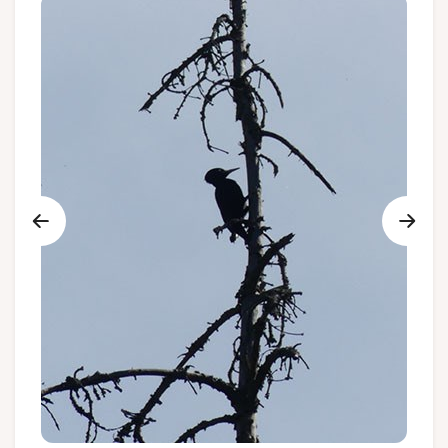
Groepen en touroperators
Volg ons
FR
EN
NL
DE