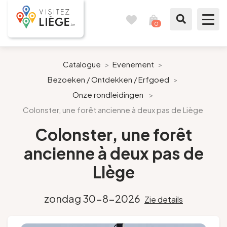
0
Reisboek
Mijn
winkelmandje
bekijken
Te zien / te doen
Catalogue
>
Evenement
>
Bezoeken / Ontdekken / Erfgoed
>
Inspiraties
Onze rondleidingen
>
Colonster, une forêt ancienne à deux pas de Liège
Bereid mijn verblijf voor
Colonster, une forêt
Onze suggesties
ancienne à deux pas de
Pays de Liège
Liège
Agenda
zondag 30-8-2026
Zie details
Pers