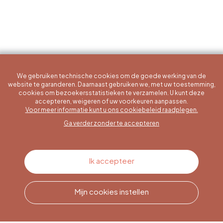
We gebruiken technische cookies om de goede werking van de
website te garanderen. Daarnaast gebruiken we, met uw toestemming,
cookies om bezoekersstatistieken te verzamelen. U kunt deze
accepteren, weigeren of uw voorkeuren aanpassen.
Een specifieke vraag?
Voor meer informatie kunt u ons cookiebeleid raadplegen.
Ga verder zonder te accepteren
Contacteer ons
Ik accepteer
Mijn cookies instellen
Bel ons