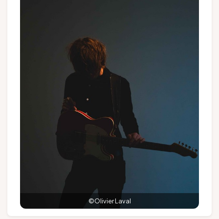
Groepen en touroperators
Volg ons
FR
EN
NL
DE
©Olivier Laval