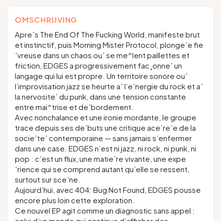
OMSCHRIJVING
Apre`s The End Of The Fucking World, manifeste brut
et instinctif, puis Morning Mister Protocol, plonge´e fie
´vreuse dans un chaos ou` se me^lent paillettes et
friction, EDGES a progressivement fac¸onne´ un
langage qui lui est propre. Un territoire sonore ou`
l’improvisation jazz se heurte a` l’e´nergie du rock et a`
la nervosite´ du punk, dans une tension constante
entre mai^trise et de´bordement.
Avec nonchalance et une ironie mordante, le groupe
trace depuis ses de´buts une critique ace´re´e de la
socie´te´ contemporaine — sans jamais s’enfermer
dans une case. EDGES n’est ni jazz, ni rock, ni punk, ni
pop : c’est un flux, une matie`re vivante, une expe
´rience qui se comprend autant qu’elle se ressent,
surtout sur sce`ne.
Aujourd’hui, avec 404: Bug Not Found, EDGES pousse
encore plus loin cette exploration.
Ce nouvel EP agit comme un diagnostic sans appel :
celui d’un monde qui continue d’afficher des