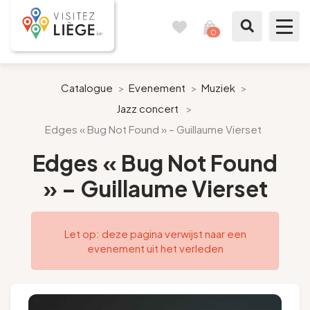
0
Reisboek
Mijn
winkelmandje
bekijken
Te zien / te doen
Catalogue
>
Evenement
>
Muziek
>
Jazz concert
>
Inspiraties
Edges « Bug Not Found » – Guillaume Vierset
Bereid mijn verblijf voor
Edges « Bug Not Found
» – Guillaume Vierset
Onze suggesties
Pays de Liège
Let op: deze pagina verwijst naar een
evenement uit het verleden
Agenda
Pers