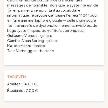
messages de normalite´ alors que le syste`me est de
´ja` en panne. En empruntant au vocabulaire
informatique, le groupe de´tourne l’erreur “404” pour
en faire une me´taphore globale — celle d’une socie
´te´ traverse´e de dysfonctionnements invisibles, de
bugs syste´miques, de ve´rite´s corrompues.
Guillaume Vierset – guitare
Camille-Alban Spreng – piano
Matteo Mazzù – basse
Teun Verbruggen – batterie
TARIEVEN
Adultes : 14.00 €.
Étudiants : 7.00 €.