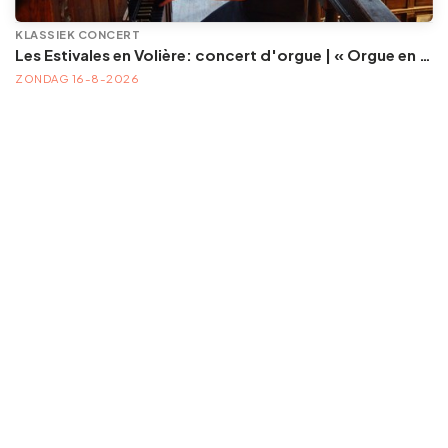
KLASSIEK CONCERT
Les Estivales en Volière: concert d'orgue | « Orgue en Volière » , les 3e dimanches du mois (été) audition d’orgue (accès libre)
ZONDAG 16-8-2026