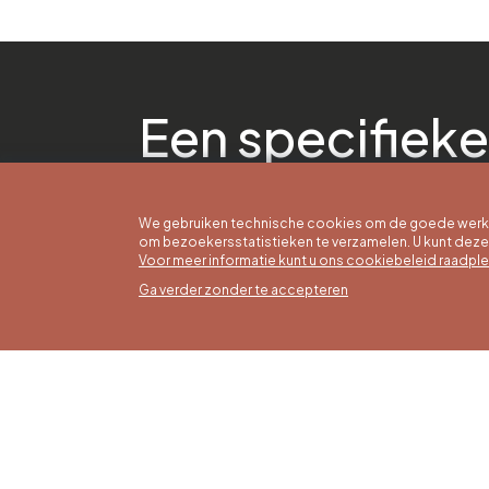
Een specifieke
We gebruiken technische cookies om de goede werkin
om bezoekersstatistieken te verzamelen. U kunt dez
Voor meer informatie kunt u ons cookiebeleid raadpl
Ga verder zonder te accepteren
Zomer
16/05 t
Office du Tourisme de Liège et
Maanda
Maison du Tourisme du Pays de
zaterda
Liège.
17:00 u