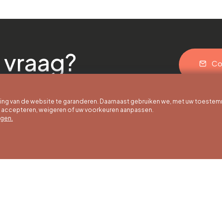
 vraag?
Co
g van de website te garanderen. Daarnaast gebruiken we, met uw toestem
e accepteren, weigeren of uw voorkeuren aanpassen.
egen.
 uur
Winteruren
Ons adres
ot 30/09
01/10 tot 15/05
Quai de la Goffe 13
4000 Liège
g tot en met
Maandag tot en met
g van 9:30 tot
zaterdag van 9:30 tot
ur
16:30 uur