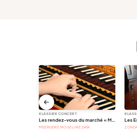
TENTOONSTELLING/PLASTISCHE KUNST
KLASSIEK CONCERT
KLASS
Les rendez-vous du marché « Musique à la Batte »
TA
MEERDERE MOGELIJKE DATA
ZONDA