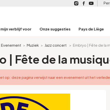
Per
mijn verblijf voor
Onze suggesties
Pays de Liège
>
Evenement
>
Muziek
>
Jazz concert
>
Embryo | Fête de la 
 | Fête de la musiq
et op: deze pagina verwijst naar een evenement uit het verled