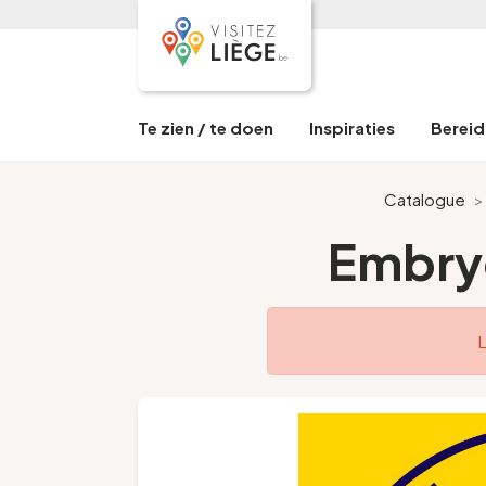
Te zien / te doen
Inspiraties
Bereid 
Catalogue
Embryo
L