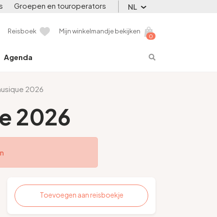
s
Groepen en touroperators
NL
Reisboek
Mijn winkelmandje bekijken
0
Agenda
musique 2026
ue 2026
en
Toevoegen aan reisboekje