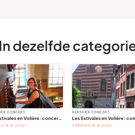
In dezelfde categori
IEK CONCERT
KLASSIEK CONCERT
Les Estivales en Volière: concert d'orgue | « Orgue en Volière » , les 3e dimanches du mois (été) audition d’orgue (accès libre)
G 16-8-2026
ZATERDAG 15-8-2026