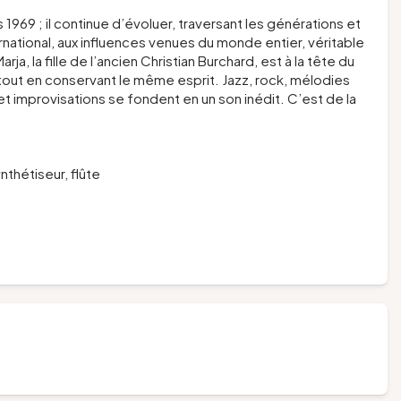
969 ; il continue d’évoluer, traversant les générations et
ernational, aux influences venues du monde entier, véritable
ja, la fille de l’ancien Christian Burchard, est à la tête du
tout en conservant le même esprit. Jazz, rock, mélodies
 improvisations se fondent en un son inédit. C’est de la
t
thétiseur, flûte