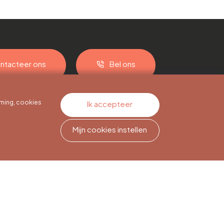
ntacteer ons
Bel ons
ming, cookies
Ik accepteer
Mijn cookies instellen
Nieuwsbriefabonnement
Meld je aan om op de hoogte
te blijven.