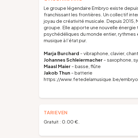
Le groupe légendaire Embryo existe depuis 1
franchissant les frontières. Un collectif int
joyau de créativité musicale. Depuis 2015, Mar
groupe. Elle apporte une nouvelle énergie 
psychédéliques du monde entier, rythmes et
musique à l’état pur.
Marja Burchard
– vibraphone, clavier, chan
Johannes Schleiermacher
– saxophone, syn
Maasl Maier
– basse, flûte
Jakob Thun
– batterie
https://www.fetedelamusique.be/embryo
TARIEVEN
Gratuit : 0.00 €.