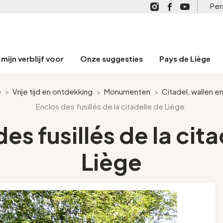
Per
mijn verblijf voor
Onze suggesties
Pays de Liège
e
>
Vrije tijd en ontdekking
>
Monumenten
>
Citadel, wallen e
Enclos des fusillés de la citadelle de Liège
es fusillés de la cit
Liège