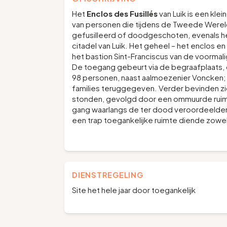
Het
Enclos des Fusillés
van Luik is een kle
van personen die tijdens de Tweede Were
gefusilleerd of doodgeschoten, evenals he
citadel van Luik. Het geheel – het enclos en
het bastion Sint-Franciscus van de voormali
De toegang gebeurt via de begraafplaats, d
98 personen, naast aalmoezenier Voncken; 
families teruggegeven. Verder bevinden zi
stonden, gevolgd door een ommuurde rui
gang waarlangs de ter dood veroordeelde
een trap toegankelijke ruimte diende zowel
DIENSTREGELING
Site het hele jaar door toegankelijk