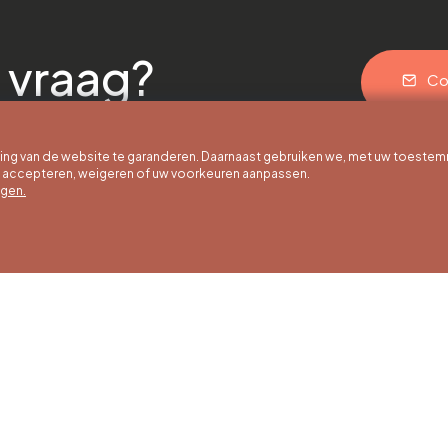
 vraag?
Co
g van de website te garanderen. Daarnaast gebruiken we, met uw toestem
e accepteren, weigeren of uw voorkeuren aanpassen.
egen.
 uur
Winteruren
Ons adres
ot 30/09
01/10 tot 15/05
Quai de la Goffe 13
4000 Liège
g tot en met
Maandag tot en met
g van 9:30 tot
zaterdag van 9:30 tot
ur
16:30 uur
en en
Zondagen en
agen van 9:00
feestdagen van 9:00