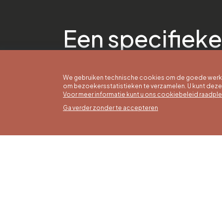
Een specifieke
We gebruiken technische cookies om de goede werkin
om bezoekersstatistieken te verzamelen. U kunt dez
Voor meer informatie kunt u ons cookiebeleid raadpl
Ga verder zonder te accepteren
Zomer
16/05 t
Office du Tourisme de Liège et
Maanda
Maison du Tourisme du Pays de
zaterda
Liège.
17:00 u
Zondag
feestd