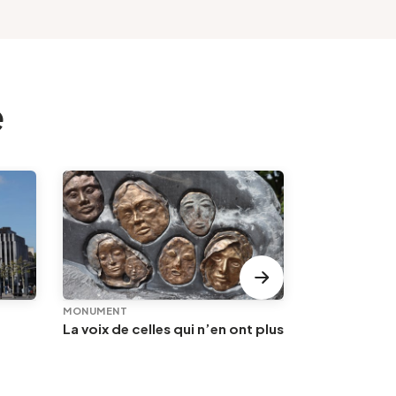
e
MONUMENT
KASTEEL
La voix de celles qui n’en ont plus
Château de l