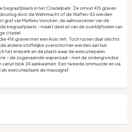
ine begraafplaats in het Citadelpark. Ze omvat 415 graven
ldoorlog door de Wehrmacht of de Waffen-SS werden
t graf van Mathieu Voncken, de aalmoezenier van de
 de begraafplaats – maakt deel uit van de overblijfselen van
ge citadel.
ie 416 graven met een kruis telt. Toch rusten daar slechts
de andere stoffelijke overschotten werden aan hun
ch het ereperk en de plaats waar de executiepalen
mte – de zogenaamde wapenzaal – met de ondergrondse
n vanuit blok 24 aankwamen. Een tweede ommuurde en via
 als executieplaats als massagraf.