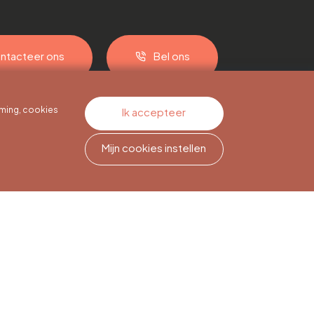
ntacteer ons
Bel ons
ming, cookies
Ik accepteer
Mijn cookies instellen
Nieuwsbriefabonnement
Meld je aan om op de hoogte
te blijven.