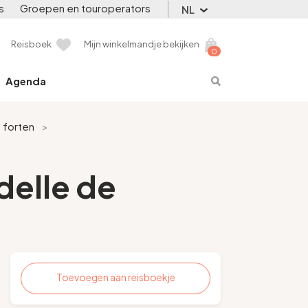
s
Groepen en touroperators
NL
Reisboek
Mijn winkelmandje bekijken
0
Agenda
n forten
>
adelle de
Toevoegen aan reisboekje