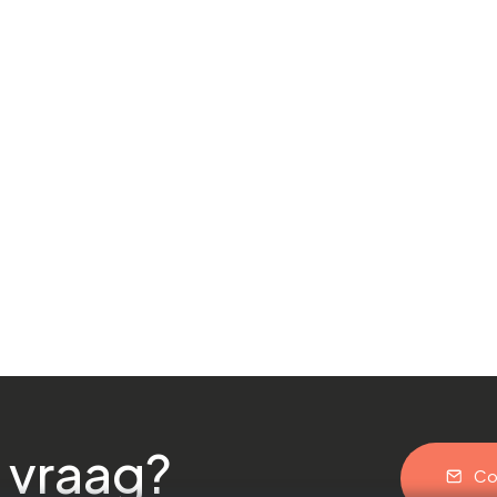
 vraag?
Co