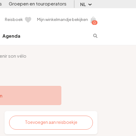
s
Groepen en touroperators
NL
Reisboek
Mijn winkelmandje bekijken
0
Agenda
enir son vélo
en
Toevoegen aan reisboekje