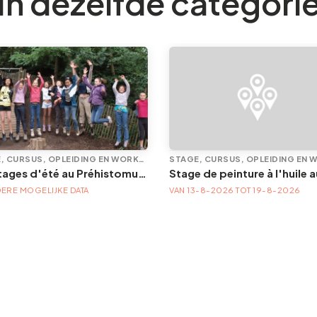
In dezelfde categori
STAGE, CURSUS, OPLEIDING EN WORKSHOP
Les stages d'été au Préhistomuseum | Tous les thèmes, tous les âges ... Un été d'aventures et de découvertes.
ERE MOGELIJKE DATA
VAN 13-8-2026 TOT 19-8-2026