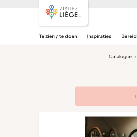
Te zien / te doen
Inspiraties
Bereid 
Catalogue
L