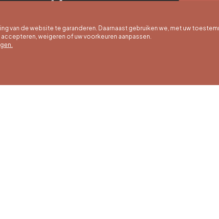
g van de website te garanderen. Daarnaast gebruiken we, met uw toestem
e accepteren, weigeren of uw voorkeuren aanpassen.
egen.
 uur
Winteruren
Ons adres
ot 30/09
01/10 tot 15/05
Quai de la Goffe 13
4000 Liège
g tot en met
Maandag tot en met
g van 9:30 tot
zaterdag van 9:30 tot
ur
16:30 uur
en en
Zondagen en
agen van 9:00
feestdagen van 9:00
00 uur
tot 15:00 uur