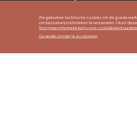
We gebruiken technische cookies om de goede werkin
om bezoekersstatistieken te verzamelen. U kunt dez
Voor meer informatie kunt u ons cookiebeleid raadpl
Ga verder zonder te accepteren
Zomer
16/05 t
Office du Tourisme de Liège et
Maanda
Maison du Tourisme du Pays de
zaterda
Liège.
17:00 u
Zondag
feestd
tot 16: