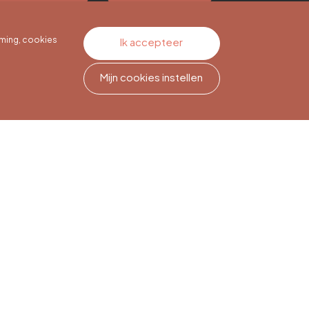
ming, cookies
Ik accepteer
Mijn cookies instellen
Nieuwsbriefabonnement
Meld je aan om op de hoogte
te blijven.