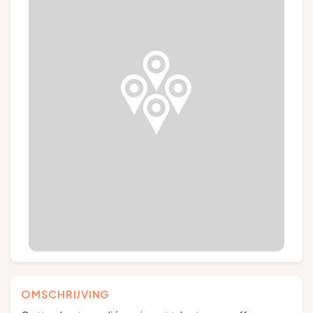
Groepen en touroperators
Volg ons
FR
EN
NL
DE
OMSCHRIJVING