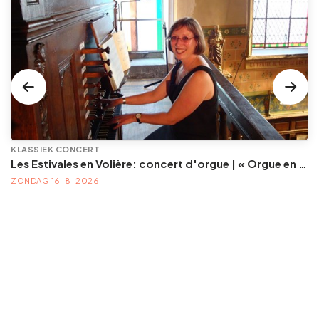
KLASSIEK CONCERT
Les Estivales en Volière: concert d'orgue | « Orgue en Volière » , les 3e dimanches du mois (été) audition d’orgue (accès libre)
ZONDAG 16-8-2026