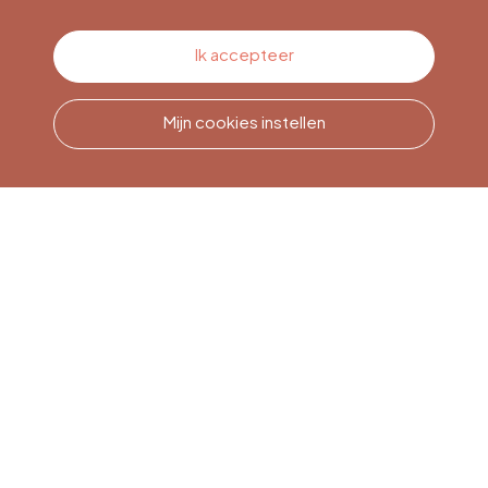
Contacteer ons
Ik accepteer
Mijn cookies instellen
Bel ons
Office du Tourisme de Liège
et Maison du Tourisme du
Pays de Liège.