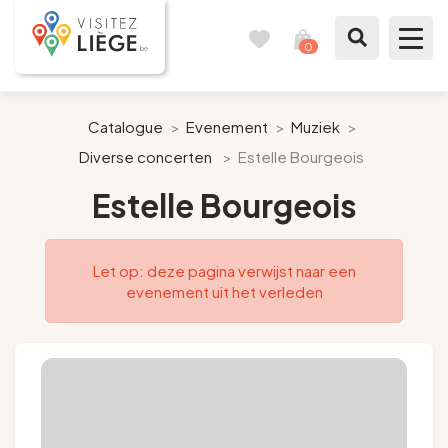
0
Reisboek
Mijn
winkelmandje
bekijken
Te zien / te doen
Catalogue
>
Evenement
>
Muziek
>
Diverse concerten
>
Estelle Bourgeois
Inspiraties
Estelle Bourgeois
Bereid mijn verblijf voor
Let op: deze pagina verwijst naar een
Onze suggesties
evenement uit het verleden
Pays de Liège
Agenda
Pers